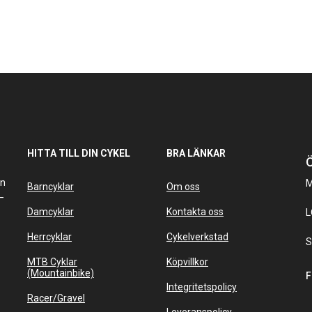
HITTA TILL DIN CYKEL
BRA LÄNKAR
Ö
an
M
Barncyklar
Om oss
–
Damcyklar
Kontakta oss
L
Herrcyklar
Cykelverkstad
S
MTB Cyklar
Köpvillkor
(Mountainbike)
F
Integritetspolicy
Racer/Gravel