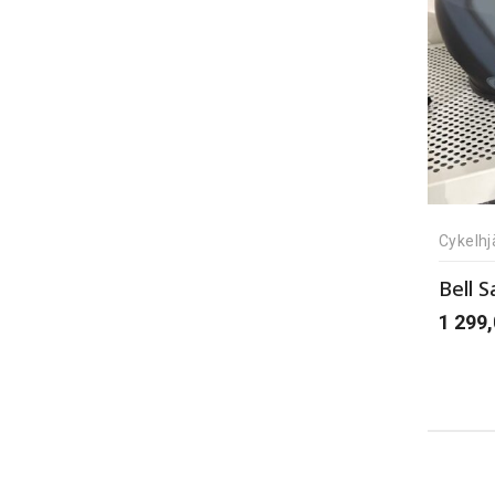
Cykelhj
Bell S
1 299