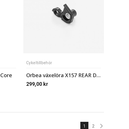
Cykeltillbehör
iCore
Orbea växelöra X157 REAR DERAILLEUR HANGER Nº41 X12 MTB STD
299,00
kr
1
2