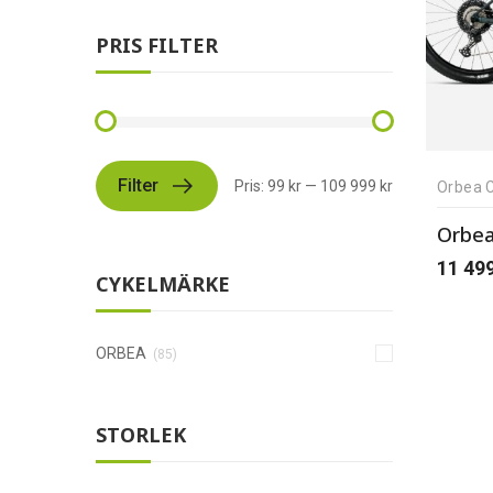
PRIS FILTER
Filter
Pris:
99 kr
—
109 999 kr
Orbea C
Orbea
11 49
CYKELMÄRKE
ORBEA
(85)
STORLEK