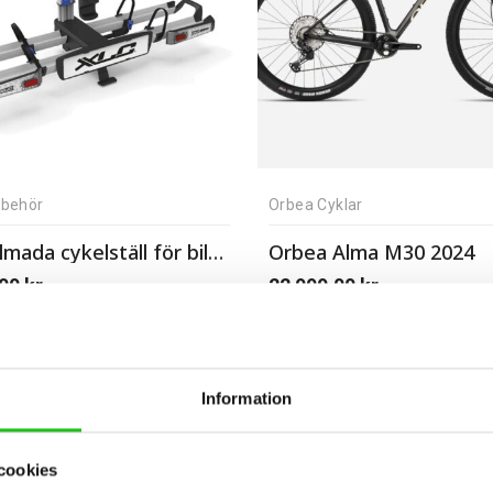
llbehör
Orbea Cyklar
XLC Almada cykelställ för bilen
Orbea Alma M30 2024
,00
kr
22 999,00
kr
Information
cookies