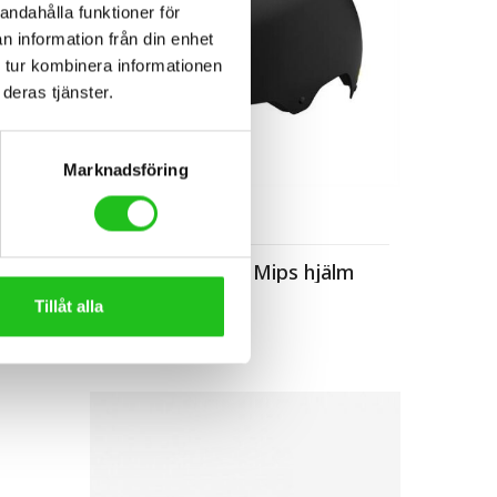
andahålla funktioner för
n information från din enhet
 tur kombinera informationen
deras tjänster.
Marknadsföring
Cykeltillbehör
Lazer Rechargeable LED hjälmlampa
Giro Quarter FS Mips hjälm
899,00
kr
Tillåt alla