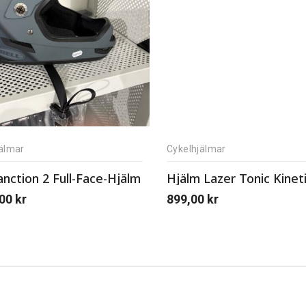
älmar
Cykelhjälmar
anction 2 Full-Face-Hjälm
Hjälm Lazer Tonic Kinet
,00
kr
899,00
kr