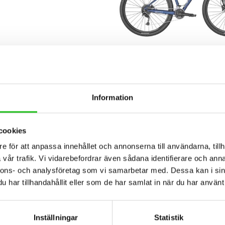
klar
MTB Cyklar
Information
 Aspect 750
Scott Aspect 940
6 999,00
kr
8 495,00
kr
0
kr
cookies
e för att anpassa innehållet och annonserna till användarna, tillh
vår trafik. Vi vidarebefordrar även sådana identifierare och anna
nnons- och analysföretag som vi samarbetar med. Dessa kan i sin
har tillhandahållit eller som de har samlat in när du har använt 
Inställningar
Statistik