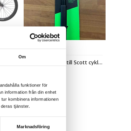
Cykeltillbehör
Om
Justerbart stöd till Scott cyklar 24″-28″
299,00
kr
andahålla funktioner för
n information från din enhet
 tur kombinera informationen
deras tjänster.
Marknadsföring