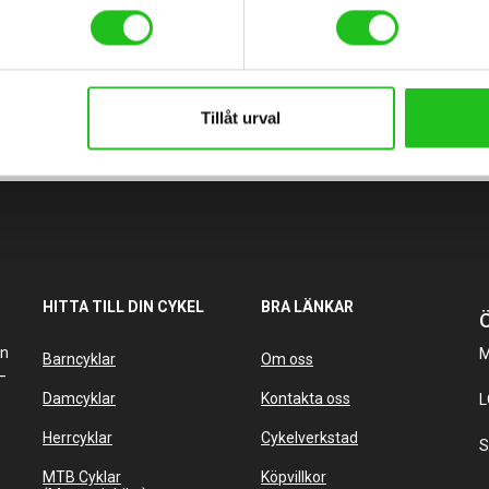
Tillåt urval
HITTA TILL DIN CYKEL
BRA LÄNKAR
Ö
an
M
Barncyklar
Om oss
–
Damcyklar
Kontakta oss
L
Herrcyklar
Cykelverkstad
S
MTB Cyklar
Köpvillkor