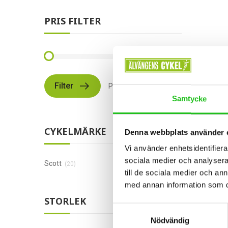
PRIS FILTER
Filter
Pris:
99 kr
—
109 999 kr
MTB Cy
Samtycke
Scott
8 995,0
CYKELMÄRKE
Denna webbplats använder 
Vi använder enhetsidentifierar
sociala medier och analysera 
Scott
(20)
till de sociala medier och a
med annan information som du 
STORLEK
Samtyckesval
Nödvändig