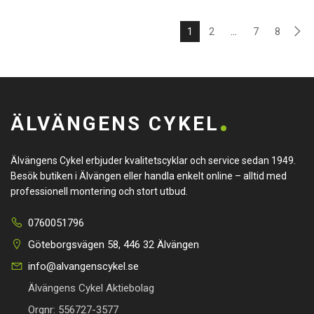
1
2
…
7
8
ÄLVÄNGENS CYKEL
Älvängens Cykel erbjuder kvalitetscyklar och service sedan 1949.
Besök butiken i Älvängen eller handla enkelt online – alltid med
professionell montering och stort utbud.
0760051796
Göteborgsvägen 58, 446 32 Älvängen
info@alvangenscykel.se
Älvängens Cykel Aktiebolag
Orgnr: 556727-3577