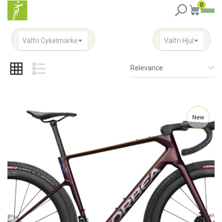
0
Valfri Cykelmärke
Valfri Hjul
Relevance
New