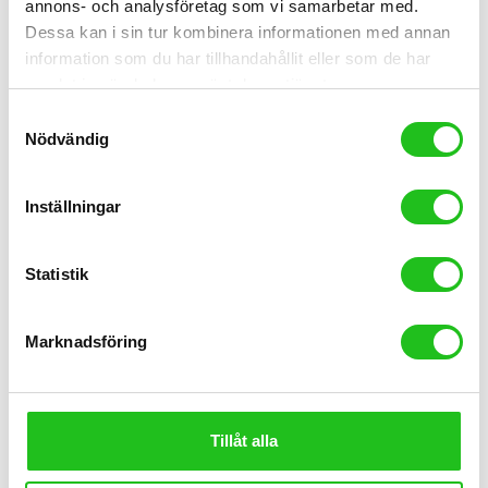
annons- och analysföretag som vi samarbetar med.
Dessa kan i sin tur kombinera informationen med annan
Racer/Gravel
information som du har tillhandahållit eller som de har
Orbea Terra M30 Team 1X
samlat in när du har använt deras tjänster.
31 999,00
kr
Samtyckesval
Nödvändig
Inställningar
Statistik
Marknadsföring
Tillåt alla