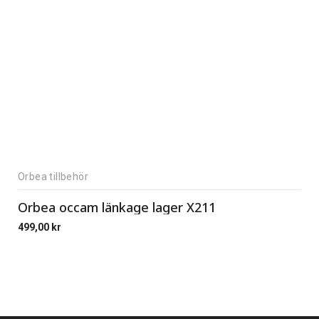
Orbea tillbehör
Orbea occam länkage lager X211
499,00
kr