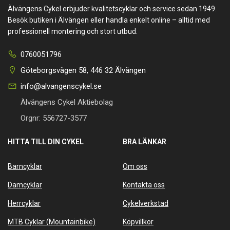
Älvängens Cykel erbjuder kvalitetscyklar och service sedan 1949.
Besök butiken i Älvängen eller handla enkelt online – alltid med
professionell montering och stort utbud.
0760051796
Göteborgsvägen 58, 446 32 Älvängen
info@alvangenscykel.se
Älvängens Cykel Aktiebolag
Orgnr: 556727-3577
HITTA TILL DIN CYKEL
BRA LÄNKAR
Barncyklar
Om oss
Damcyklar
Kontakta oss
Herrcyklar
Cykelverkstad
MTB Cyklar (Mountainbike)
Köpvillkor