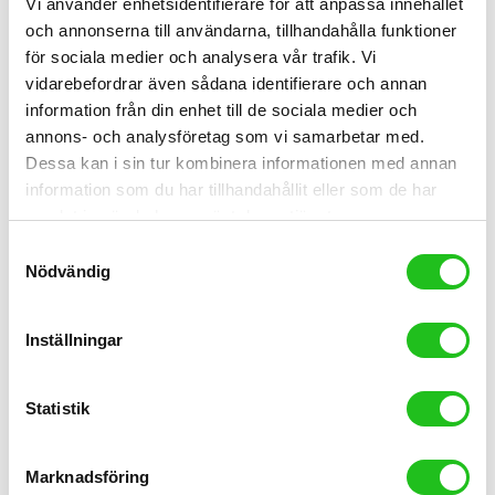
Vi använder enhetsidentifierare för att anpassa innehållet
och annonserna till användarna, tillhandahålla funktioner
för sociala medier och analysera vår trafik. Vi
vidarebefordrar även sådana identifierare och annan
information från din enhet till de sociala medier och
annons- och analysföretag som vi samarbetar med.
Dessa kan i sin tur kombinera informationen med annan
information som du har tillhandahållit eller som de har
samlat in när du har använt deras tjänster.
Barncyklar
Samtyckesval
Nödvändig
Orbea Kimu 24 H10 TR 2026
11 499,00
kr
Inställningar
Statistik
Marknadsföring