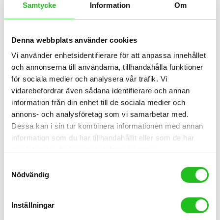
Samtycke
Information
Om
Denna webbplats använder cookies
Vi använder enhetsidentifierare för att anpassa innehållet
och annonserna till användarna, tillhandahålla funktioner
för sociala medier och analysera vår trafik. Vi
vidarebefordrar även sådana identifierare och annan
Barncyklar
information från din enhet till de sociala medier och
annons- och analysföretag som vi samarbetar med.
Sandnäs Värmdö 3-vxl 26″ 2026
Dessa kan i sin tur kombinera informationen med annan
5 490,00
kr
information som du har tillhandahållit eller som de har
samlat in när du har använt deras tjänster.
Samtyckesval
Nödvändig
New
Inställningar