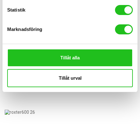
Statistik
Marknadsföring
Tillåt alla
Barncyklar
SCOTT Ransom Pro 600 Bike
Tillåt urval
24 995,00
kr