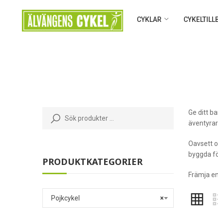
CYKLAR
CYKELTIL
Ge ditt b
äventyrar
Oavsett om
byggda fö
PRODUKTKATEGORIER
Främja en
Pojkcykel
×