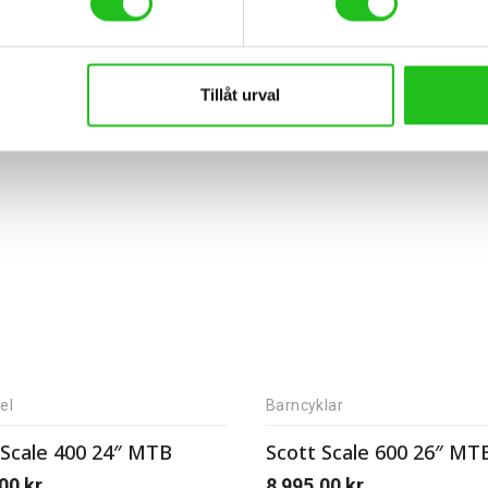
Tillåt urval
el
Barncyklar
 Scale 400 24″ MTB
Scott Scale 600 26″ MT
,00
kr
8 995,00
kr