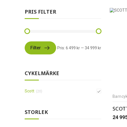
PRIS FILTER
Filter
Pris:
6 499 kr
—
34 999 kr
CYKELMÄRKE
Scott
(20)
Barncyk
SCOTT
STORLEK
24 99