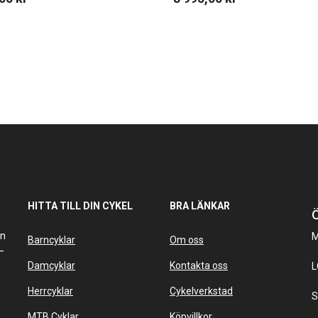
HITTA TILL DIN CYKEL
BRA LÄNKAR
Ö
an
M
Barncyklar
Om oss
–
Damcyklar
Kontakta oss
L
Herrcyklar
Cykelverkstad
S
MTB Cyklar
Köpvillkor