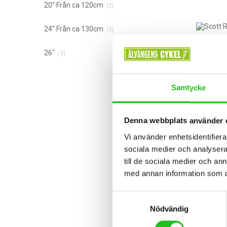
20" Från ca 120cm
(2)
24" Från ca 130cm
(3)
26"
(3)
Samtycke
Denna webbplats använder 
Vi använder enhetsidentifierar
sociala medier och analysera 
till de sociala medier och a
med annan information som du 
Barncyk
Samtyckesval
Scott
Nödvändig
6 999