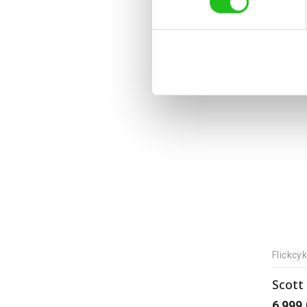
Flickcyk
Scott
6 999