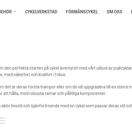
LBEHÖR
CYKELVERKSTAD
FÖRMÅNSCYKEL
OM OSS
arn den perfekta starten på cykel äventyret med vårt utbud av pojkcykla
e, med säkerhet och kvalitet i fokus.
 det är deras första trampor eller om de vill uppgradera till en större mod
r att hålla, med robusta ramar och pålitliga komponenter.
 aktiv livsstil och självförtroende med en cykel som passar deras stil o