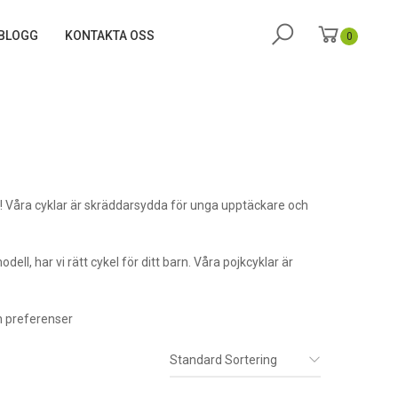
BLOGG
KONTAKTA OSS
0
r! Våra cyklar är skräddarsydda för unga upptäckare och
ell, har vi rätt cykel för ditt barn. Våra pojkcyklar är
ch preferenser
Standard Sortering