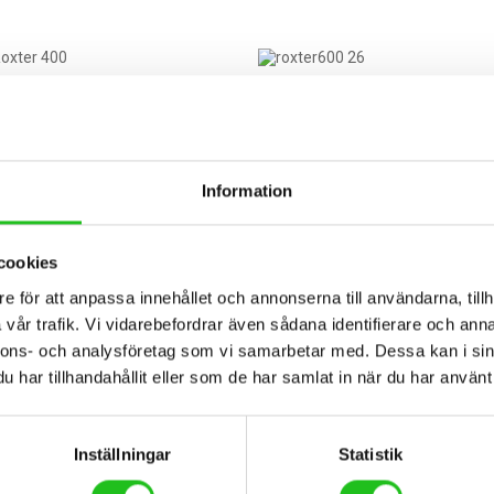
Information
cookies
e för att anpassa innehållet och annonserna till användarna, tillh
vår trafik. Vi vidarebefordrar även sådana identifierare och anna
nnons- och analysföretag som vi samarbetar med. Dessa kan i sin
har tillhandahållit eller som de har samlat in när du har använt 
lar
Barncyklar
 Roxter 400
Scott Roxter 600 26″
Inställningar
Statistik
,00
kr
8 995,00
kr