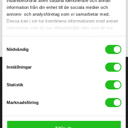
vidarebefordrar även sådana identifierare och annan
Flickcykel
information från din enhet till de sociala medier och
TWS Balanscykel 12″
annons- och analysföretag som vi samarbetar med.
Dessa kan i sin tur kombinera informationen med annan
999,00
kr
information som du har tillhandahållit eller som de har
samlat in när du har använt deras tjänster.
Samtyckesval
Nödvändig
Inställningar
ÄLVÄNGENS CYKEL
Statistik
Älvängens Cykel erbjuder kvalitetscyklar och service sedan 1949.
Besök butiken i Älvängen eller handla enkelt online – alltid med
Marknadsföring
professionell montering och stort utbud.
0760051796
Göteborgsvägen 58, 446 32 Älvängen