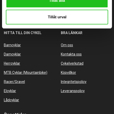
Tillåt alla
info@alvangenscykel.se
Älvängens Cykel Aktiebolag
Tillåt urval
Orgnr: 556727-3577
HITTA TILL DIN CYKEL
BRA LÄNKAR
Barncyklar
Om oss
Damcyklar
Kontakta oss
Herrcyklar
Cykelverkstad
MTB Cyklar (Mountainbike)
Köpvillkor
Racer/Gravel
Integritetspolicy
Elcyklar
Leveranspolicy
Lådcyklar