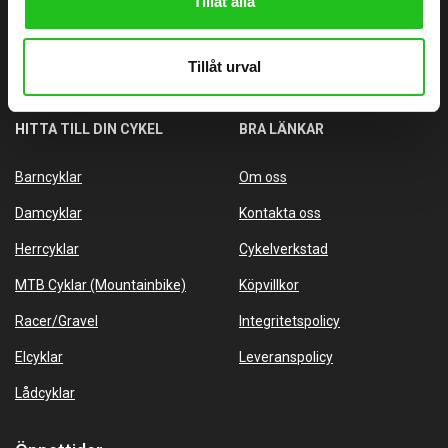
Tillåt alla
info@alvangenscykel.se
Älvängens Cykel Aktiebolag
Tillåt urval
Orgnr: 556727-3577
HITTA TILL DIN CYKEL
BRA LÄNKAR
Barncyklar
Om oss
Damcyklar
Kontakta oss
Herrcyklar
Cykelverkstad
MTB Cyklar (Mountainbike)
Köpvillkor
Racer/Gravel
Integritetspolicy
Elcyklar
Leveranspolicy
Lådcyklar