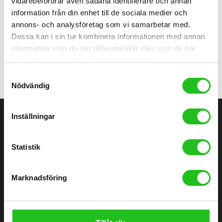
vidarebefordrar även sådana identifierare och annan
Barncyklar
information från din enhet till de sociala medier och
Motobecane Roadie springcykel
annons- och analysföretag som vi samarbetar med.
Dessa kan i sin tur kombinera informationen med annan
1 799,00
kr
information som du har tillhandahållit eller som de har
samlat in när du har använt deras tjänster.
Samtyckesval
Nödvändig
Inställningar
ÄLVÄNGENS CYKEL
Statistik
Älvängens Cykel erbjuder kvalitetscyklar och service sedan 1949.
Besök butiken i Älvängen eller handla enkelt online – alltid med
Marknadsföring
professionell montering och stort utbud.
0760051796
Göteborgsvägen 58, 446 32 Älvängen