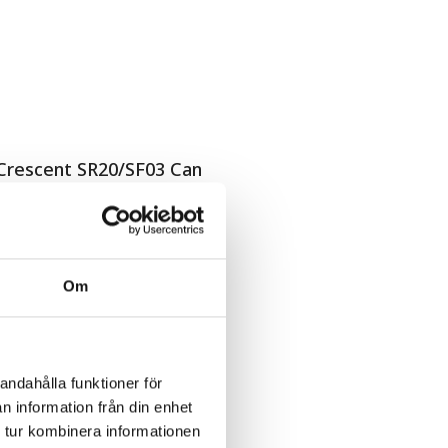
 Crescent SR20/SF03 Can
are Crescent
atteriet
Om
a.
nark cyklar
andahålla funktioner för
n information från din enhet
 tur kombinera informationen