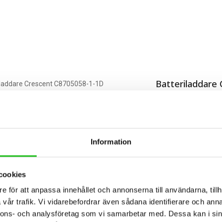
Batteriladdare
599,00
kr
Batteriladd
Passar pakethållare b
Information
Passar Elina/Elora bl.
Passar även vissa Mo
Vårt pris 599:-
cookies
e för att anpassa innehållet och annonserna till användarna, tillh
vår trafik. Vi vidarebefordrar även sådana identifierare och anna
nnons- och analysföretag som vi samarbetar med. Dessa kan i sin