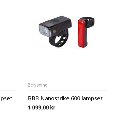
Belysning
mpset
BBB Nanostrike 600 lampset
1 099,00
kr