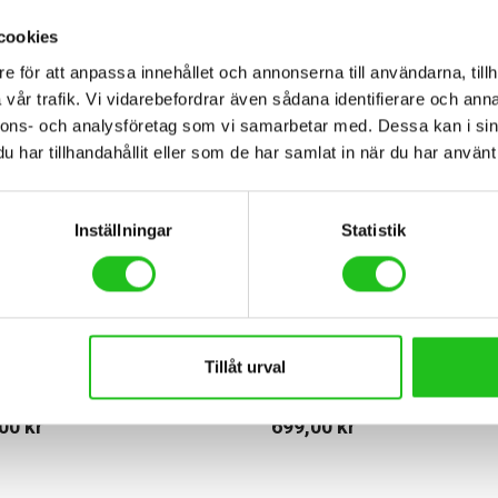
cookies
e för att anpassa innehållet och annonserna till användarna, tillh
vår trafik. Vi vidarebefordrar även sådana identifierare och anna
nnons- och analysföretag som vi samarbetar med. Dessa kan i sin
har tillhandahållit eller som de har samlat in när du har använt 
Inställningar
Statistik
ng
Belysning
Tillåt urval
Blinder 1300 framlampa
Knog Blinder 600 framl
,00
kr
699,00
kr