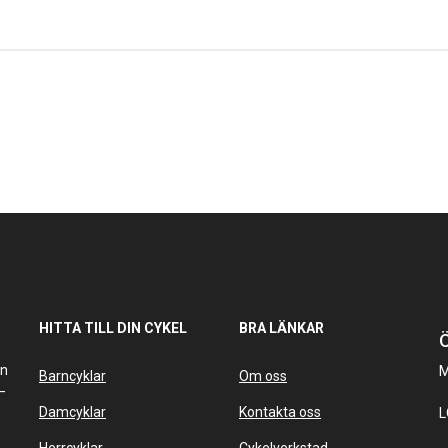
HITTA TILL DIN CYKEL
BRA LÄNKAR
Ö
an
M
Barncyklar
Om oss
–
Damcyklar
Kontakta oss
L