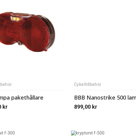
llbehör
Cykeltillbehör
mpa pakethållare
BBB Nanostrike 500 la
0
kr
899,00
kr