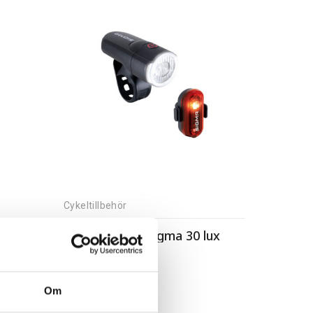
Cykeltillbehör
Belysning Kryptonit Street F-500 Basic USB
Belysning set Sigma 30 lux
419,00
kr
Om