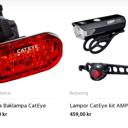
llbehör
Belysning
 Baklampa CatEye
0
kr
459,00
kr