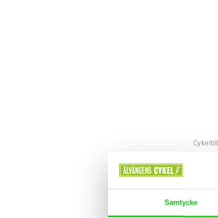
Cykelti
499,0
Samtycke