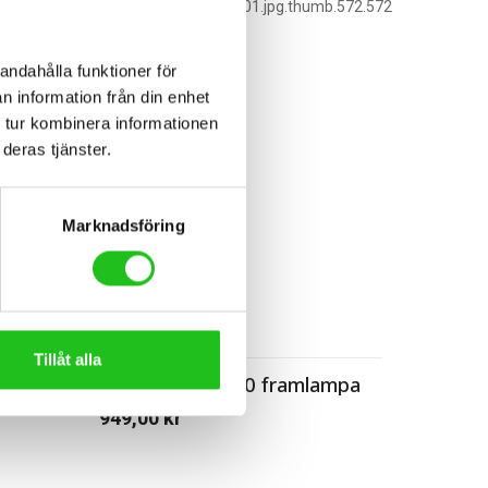
andahålla funktioner för
n information från din enhet
 tur kombinera informationen
deras tjänster.
Marknadsföring
Cykeltillbehör
Tillåt alla
ampa
Knog Blinder 900 framlampa
949,00
kr