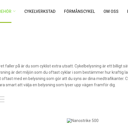
LBEHÖR
CYKELVERKSTAD
FÖRMÅNSCYKEL
OM OSS
t faller på är du som cyklist extra utsatt. Cykelbelysning är ett billigt s
lysning är det miljön som du oftast cyklar i som bestämmer hur kraftig 
t oftast med en belysning som gör att du syns av dina medtrafikanter. 
ara smart att välja en belysning som lyser upp vägen framför dig.