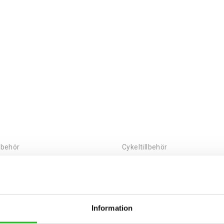
llbehör
Cykeltillbehör
Belysning Kryptonit Street F-300 Basic USB
0
kr
599,00
kr
Information