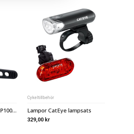
Cykeltillbehör
Lampor CatEye kit AMPP100 och ORB
Lampor CatEye lampsats
329,00
kr