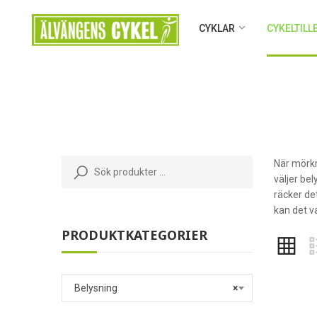
CYKLAR
CYKELTIL
När mörkre
väljer be
räcker de
kan det v
PRODUKTKATEGORIER
Belysning
×