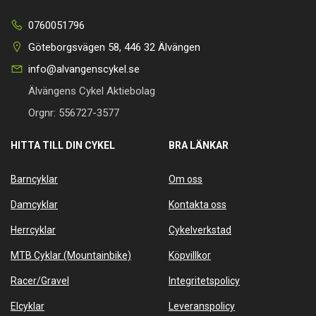
0760051796
Göteborgsvägen 58, 446 32 Älvängen
info@alvangenscykel.se
Älvängens Cykel Aktiebolag
Orgnr: 556727-3577
HITTA TILL DIN CYKEL
BRA LÄNKAR
Barncyklar
Om oss
Damcyklar
Kontakta oss
Herrcyklar
Cykelverkstad
MTB Cyklar (Mountainbike)
Köpvillkor
Racer/Gravel
Integritetspolicy
Elcyklar
Leveranspolicy