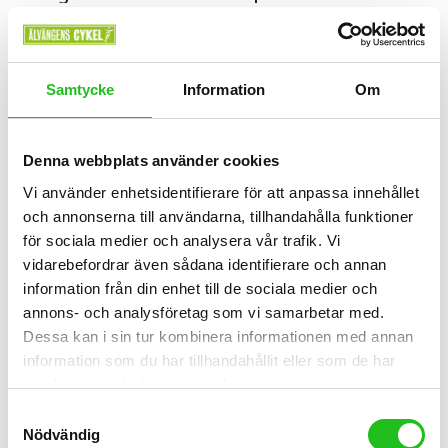
1 199,00
kr
Samtycke
Information
Om
Denna webbplats använder cookies
Vi använder enhetsidentifierare för att anpassa innehållet
och annonserna till användarna, tillhandahålla funktioner
för sociala medier och analysera vår trafik. Vi
vidarebefordrar även sådana identifierare och annan
information från din enhet till de sociala medier och
annons- och analysföretag som vi samarbetar med.
Dessa kan i sin tur kombinera informationen med annan
information som du har tillhandahållit eller som de har
samlat in när du har använt deras tjänster.
Belysning
Samtyckesval
Nödvändig