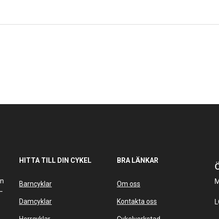
HITTA TILL DIN CYKEL
BRA LÄNKAR
Ö
an
M
Barncyklar
Om oss
–
Damcyklar
Kontakta oss
L