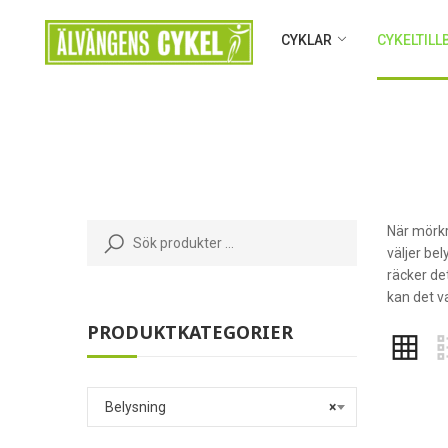
CYKLAR
CYKELTIL
När mörkre
väljer be
räcker de
kan det v
PRODUKTKATEGORIER
Belysning
×