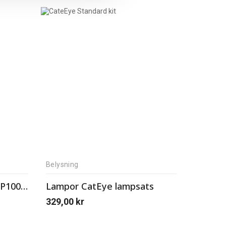
Belysning
Lampor CatEye kit AMPP100 och ORB
Lampor CatEye lampsats
329,00
kr