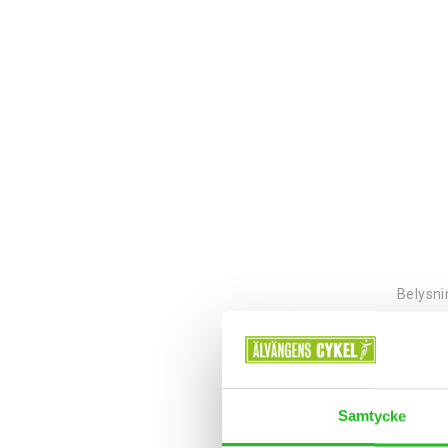
Belysni
499,0
Samtycke