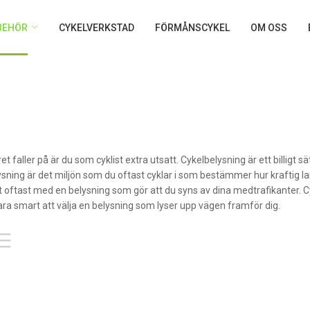
LBEHÖR
CYKELVERKSTAD
FÖRMÅNSCYKEL
OM OSS
t faller på är du som cyklist extra utsatt. Cykelbelysning är ett billigt s
lysning är det miljön som du oftast cyklar i som bestämmer hur kraftig 
t oftast med en belysning som gör att du syns av dina medtrafikanter. 
ara smart att välja en belysning som lyser upp vägen framför dig.