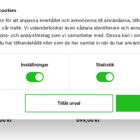
cookies
e för att anpassa innehållet och annonserna till användarna, tillh
vår trafik. Vi vidarebefordrar även sådana identifierare och anna
nnons- och analysföretag som vi samarbetar med. Dessa kan i sin
har tillhandahållit eller som de har samlat in när du har använt 
Inställningar
Statistik
ng
Cykeltillbehör
Tillåt urval
Blinder 1300 framlampa
Knog Blinder 600 framl
,00
kr
699,00
kr