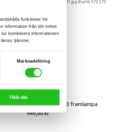
andahålla funktioner för
n information från din enhet
 tur kombinera informationen
deras tjänster.
Marknadsföring
Cykeltillbehör
Tillåt alla
ampa
Knog Blinder 900 framlampa
949,00
kr