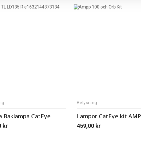
ng
Belysning
 Baklampa CatEye
0
kr
459,00
kr