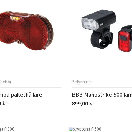
llbehör
Belysning
mpa pakethållare
BBB Nanostrike 500 la
0
kr
899,00
kr