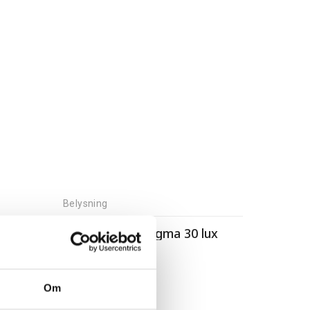
Belysning
Belysning Kryptonit Street F-500 Basic USB
Belysning set Sigma 30 lux
419,00
kr
Om