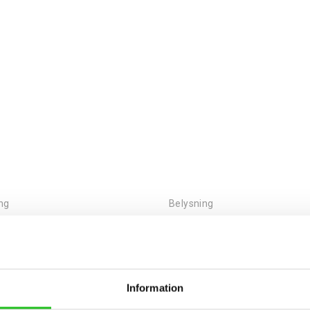
ng
Belysning
Belysning Kryptonit Street F-300 Basic USB
0
kr
599,00
kr
Information