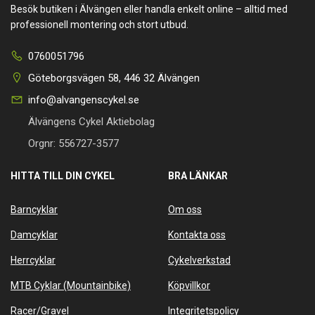
Besök butiken i Älvängen eller handla enkelt online – alltid med
professionell montering och stort utbud.
0760051796
Göteborgsvägen 58, 446 32 Älvängen
info@alvangenscykel.se
Älvängens Cykel Aktiebolag
Orgnr: 556727-3577
HITTA TILL DIN CYKEL
BRA LÄNKAR
Barncyklar
Om oss
Damcyklar
Kontakta oss
Herrcyklar
Cykelverkstad
MTB Cyklar (Mountainbike)
Köpvillkor
Racer/Gravel
Integritetspolicy