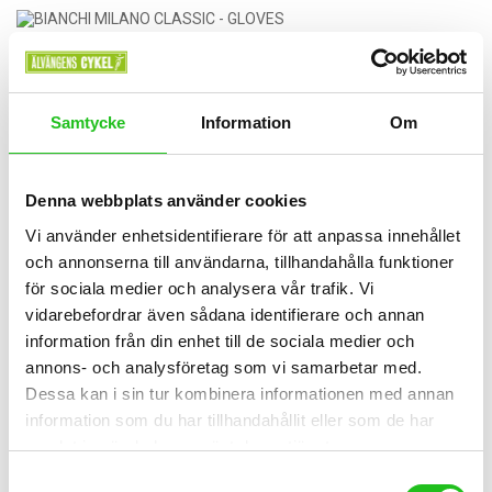
Samtycke
Information
Om
Denna webbplats använder cookies
Vi använder enhetsidentifierare för att anpassa innehållet
och annonserna till användarna, tillhandahålla funktioner
för sociala medier och analysera vår trafik. Vi
vidarebefordrar även sådana identifierare och annan
information från din enhet till de sociala medier och
Bianchi tillbehör
annons- och analysföretag som vi samarbetar med.
Dessa kan i sin tur kombinera informationen med annan
Bianchi Handskar Classic
information som du har tillhandahållit eller som de har
449,00
kr
samlat in när du har använt deras tjänster.
Samtyckesval