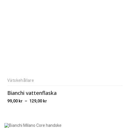
Vätskehållare
Bianchi vattenflaska
99,00
kr
–
129,00
kr
Price
range:
99,00 kr
through
129,00 kr