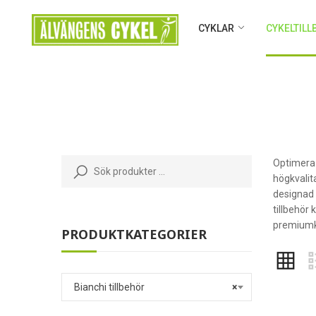
CYKLAR
CYKELTIL
Optimera d
högkvalita
designad 
tillbehör
premiumkä
PRODUKTKATEGORIER
Bianchi tillbehör
×