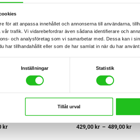
cookies
e för att anpassa innehållet och annonserna till användarna, tillh
vår trafik. Vi vidarebefordrar även sådana identifierare och anna
nnons- och analysföretag som vi samarbetar med. Dessa kan i sin
har tillhandahållit eller som de har samlat in när du har använt 
Inställningar
Statistik
llbehör
Styrlindor
Tillåt urval
hi Thermos vattenflaska
Bianchi Styrlinda
0
kr
429,00
kr
–
489,00
kr
Price
range: