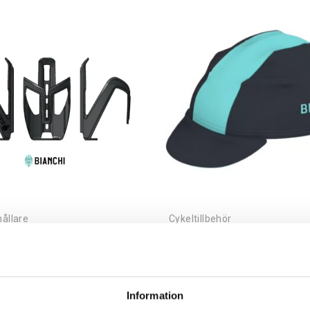
gh
through
 kr
149,00 kr
ållare
Cykeltillbehör
i Flaskhållare ALA
Bianchi cykel keps
0
kr
229,00
kr
Information