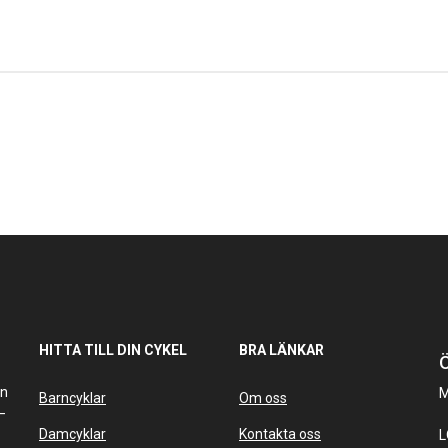
HITTA TILL DIN CYKEL
BRA LÄNKAR
Ö
an
M
Barncyklar
Om oss
–
Damcyklar
Kontakta oss
L