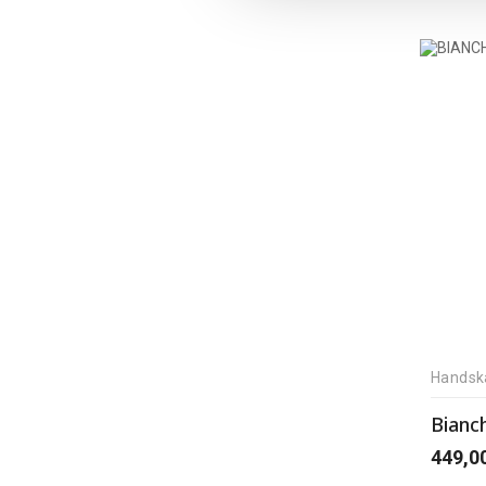
Handsk
Bianc
449,0