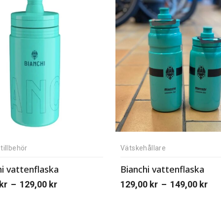
tillbehör
Vätskehållare
i vattenflaska
Bianchi vattenflaska
kr
–
129,00
kr
129,00
kr
–
149,00
kr
Price
:
range:
kr
129,00 kr