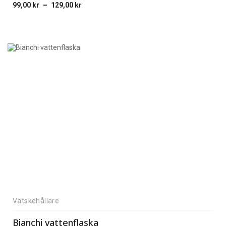
99,00
kr
–
129,00
kr
Price
range:
99,00 kr
through
129,00 kr
Vätskehållare
Bianchi vattenflaska