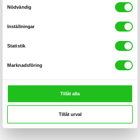
Samtyckesval
Nödvändig
Inställningar
Bianchi tillbehör
Bianchi Thermos vattenflaska
Statistik
259,00
kr
Marknadsföring
Tillåt alla
Tillåt urval