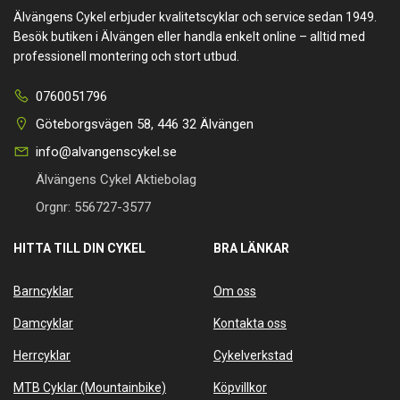
Älvängens Cykel erbjuder kvalitetscyklar och service sedan 1949.
Besök butiken i Älvängen eller handla enkelt online – alltid med
professionell montering och stort utbud.
0760051796
Göteborgsvägen 58, 446 32 Älvängen
info@alvangenscykel.se
Älvängens Cykel Aktiebolag
Orgnr: 556727-3577
HITTA TILL DIN CYKEL
BRA LÄNKAR
Barncyklar
Om oss
Damcyklar
Kontakta oss
Herrcyklar
Cykelverkstad
MTB Cyklar (Mountainbike)
Köpvillkor