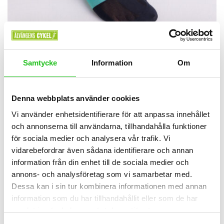
Bianchi tillbehör
Bianchi Milano strumpor
Samtycke
Information
Om
249,00
kr
Denna webbplats använder cookies
Vi använder enhetsidentifierare för att anpassa innehållet
och annonserna till användarna, tillhandahålla funktioner
för sociala medier och analysera vår trafik. Vi
vidarebefordrar även sådana identifierare och annan
information från din enhet till de sociala medier och
annons- och analysföretag som vi samarbetar med.
Dessa kan i sin tur kombinera informationen med annan
information som du har tillhandahållit eller som de har
samlat in när du har använt deras tjänster.