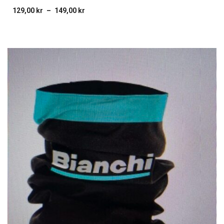
129,00
kr
–
149,00
kr
Price
range:
129,00 kr
through
149,00 kr