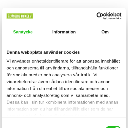
Samtycke
Information
Om
Cykeltillbehör
Sigma Cykeldator BC 8.0 Trådlös ATS
Denna webbplats använder cookies
699,00
kr
Vi använder enhetsidentifierare för att anpassa innehållet
och annonserna till användarna, tillhandahålla funktioner
för sociala medier och analysera vår trafik. Vi
vidarebefordrar även sådana identifierare och annan
information från din enhet till de sociala medier och
annons- och analysföretag som vi samarbetar med.
Dessa kan i sin tur kombinera informationen med annan
information som du har tillhandahållit eller som de har
samlat in när du har använt deras tjänster.
Samtyckesval