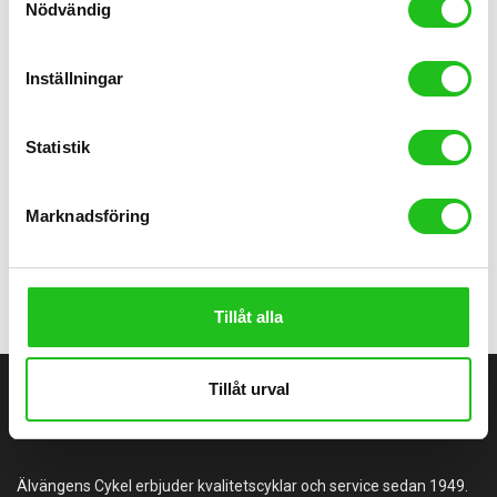
Nödvändig
Inställningar
Cykeldatorer
Statistik
Quarq Shockwiz Uthyrning
Marknadsföring
399,00
kr
Tillåt alla
Tillåt urval
ÄLVÄNGENS CYKEL
Älvängens Cykel erbjuder kvalitetscyklar och service sedan 1949.