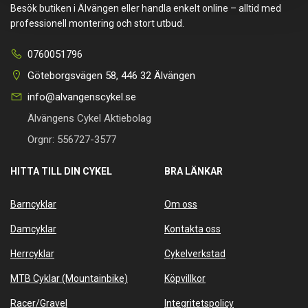
Besök butiken i Älvängen eller handla enkelt online – alltid med
professionell montering och stort utbud.
0760051796
Göteborgsvägen 58, 446 32 Älvängen
info@alvangenscykel.se
Älvängens Cykel Aktiebolag
Orgnr: 556727-3577
HITTA TILL DIN CYKEL
BRA LÄNKAR
Barncyklar
Om oss
Damcyklar
Kontakta oss
Herrcyklar
Cykelverkstad
MTB Cyklar (Mountainbike)
Köpvillkor
Racer/Gravel
Integritetspolicy