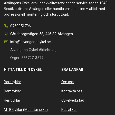
Älvängens Cykel erbjuder kvalitetscyklar och service sedan 1949.
Besök butiken i Älvängen eller handla enkelt online – alltid med
professionell montering och stort utbud.
0760051796
Göteborgsvägen 58, 446 32 Älvängen
info@alvangenscykel.se
Älvängens Cykel Aktiebolag
Orgnr: 556727-3577
HITTA TILL DIN CYKEL
BRA LÄNKAR
Barncyklar
Om oss
Damcyklar
Kontakta oss
Herrcyklar
Cykelverkstad
MTB Cyklar (Mountainbike)
Köpvillkor