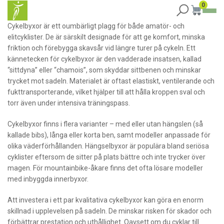
0
Cykelbyxor är ett oumbärligt plagg för både amatör- och
elitcyklister. De är särskilt designade för att ge komfort, minska
friktion och förebygga skavsår vid längre turer på cykeln. Ett
kännetecken för cykelbyxor är den vadderade insatsen, kallad
“sittdyna” eller “chamois”, som skyddar sittbenen och minskar
trycket mot sadeln. Materialet är oftast elastiskt, ventilerande och
fukttransporterande, vilket hjälper till att hålla kroppen sval och
torr även under intensiva träningspass.
Cykelbyxor finns i flera varianter – med eller utan hängslen (så
kallade bibs), långa eller korta ben, samt modeller anpassade för
olika väderförhållanden. Hängselbyxor är populära bland seriösa
cyklister eftersom de sitter på plats bättre och inte trycker över
magen. För mountainbike-åkare finns det ofta lösare modeller
med inbyggda innerbyxor.
Att investera i ett par kvalitativa cykelbyxor kan göra en enorm
skillnad i upplevelsen på sadeln. De minskar risken för skador och
förbättrar prestation och uthållighet. Oavsett om du cyklar till