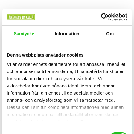
Samtycke
Information
Om
Älvängens cykel bib shorts
1 399,00
kr
Denna webbplats använder cookies
Välutvecklad och teknisk bib med unik design.
Vi använder enhetsidentifierare för att anpassa innehållet
och annonserna till användarna, tillhandahålla funktioner
Förformad design för bästa postion och rörlighet
för sociala medier och analysera vår trafik. Vi
Ordentlig sittdyna även för dem längre turerna
Unik design och begränsad upplaga
vidarebefordrar även sådana identifierare och annan
information från din enhet till de sociala medier och
Vårt pris 1399:-
annons- och analysföretag som vi samarbetar med.
Dessa kan i sin tur kombinera informationen med annan
information som du har tillhandahållit eller som de har
samlat in när du har använt deras tjänster.
Välj Alternativ
Samtyckesval