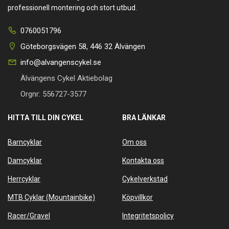
professionell montering och stort utbud.
0760051796
Göteborgsvägen 58, 446 32 Älvängen
info@alvangenscykel.se
Älvängens Cykel Aktiebolag
Orgnr: 556727-3577
HITTA TILL DIN CYKEL
BRA LÄNKAR
Barncyklar
Om oss
Damcyklar
Kontakta oss
Herrcyklar
Cykelverkstad
MTB Cyklar (Mountainbike)
Köpvillkor
Racer/Gravel
Integritetspolicy