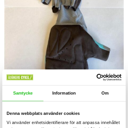
Bianchi tillbehör
Samtycke
Information
Om
Bianchi RC Gloves
649,00
kr
Denna webbplats använder cookies
Vi använder enhetsidentifierare för att anpassa innehållet