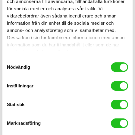
och annonserna till användarna, tillhandahålla funktioner
för sociala medier och analysera vår trafik. Vi
vidarebefordrar även sådana identifierare och annan
information från din enhet till de sociala medier och
annons- och analysföretag som vi samarbetar med.
Dessa kan i sin tur kombinera informationen med annan
information som du har tillhandahållit eller som de har
samlat in när du har använt deras tjänster.
Samtyckesval
Nödvändig
Inställningar
Cykelkläder
Peal Izumi Elite Gel handskar
Statistik
349,00
kr
Marknadsföring