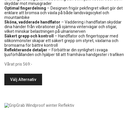
skyddar mot minusgrader
Optimal fingerdelning
– Designen frigör pekfingret vilket gör det
enklare att bromsa och växla på både landsvägscykel och
mountainbike
Sköna, vadderade handflator
– Vaddering i handflatan skyddar
dina händer från vibrationer på ojämna vintervägar och stigar,
vilket minskar belastningen på ulnarisnerven
Säkert grepp och kontroll
– Handflator och fingertoppar med
silikonmönster skapar ett säkert grepp om styret, växlarna och
bromsarna för bättre kontroll
Reflekterande detaljer
– Förbättrar din synlighet i svaga
ljusförhållanden och hjälper till att framhäva handgester i trafiken
Vårat pris 569:-
Välj Alternativ