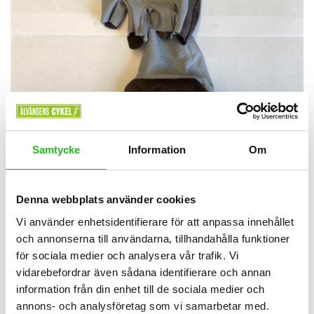
Samtycke
Information
Om
Denna webbplats använder cookies
Bianchi RC Gloves
Vi använder enhetsidentifierare för att anpassa innehållet
och annonserna till användarna, tillhandahålla funktioner
649,00
kr
för sociala medier och analysera vår trafik. Vi
Bianchi RC Gloves utan fingertoppar är specialdesignade för
vidarebefordrar även sådana identifierare och annan
cyklister som söker komfort och skydd mot vibrationer. Med
information från din enhet till de sociala medier och
padding i handflatan minskar de effektivt obehagliga vibrationer
annons- och analysföretag som vi samarbetar med.
från vägen. Handsken har också fingertopparna fria för enkel