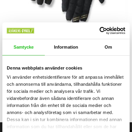
Cykeltillbehör
Samtycke
Information
Om
REMEDY X II Handske
399,00
kr
Denna webbplats använder cookies
Vi använder enhetsidentifierare för att anpassa innehållet
och annonserna till användarna, tillhandahålla funktioner
för sociala medier och analysera vår trafik. Vi
vidarebefordrar även sådana identifierare och annan
1
2
information från din enhet till de sociala medier och
annons- och analysföretag som vi samarbetar med.
Dessa kan i sin tur kombinera informationen med annan
information som du har tillhandahållit eller som de har