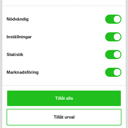
samlat in när du har använt deras tjänster.
Samtyckesval
Nödvändig
Inställningar
Tröjor
Crescent Team cykeltröja
Statistik
699,00
kr
399,00
kr
Marknadsföring
Tillåt alla
Tillåt urval