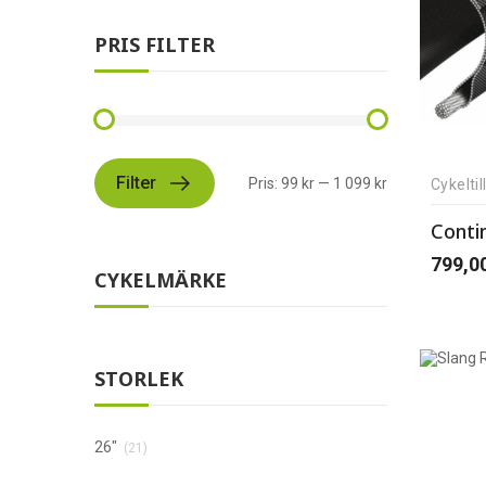
PRIS FILTER
Filter
Pris:
99 kr
—
1 099 kr
Cykelti
Conti
799,0
CYKELMÄRKE
STORLEK
26"
(21)