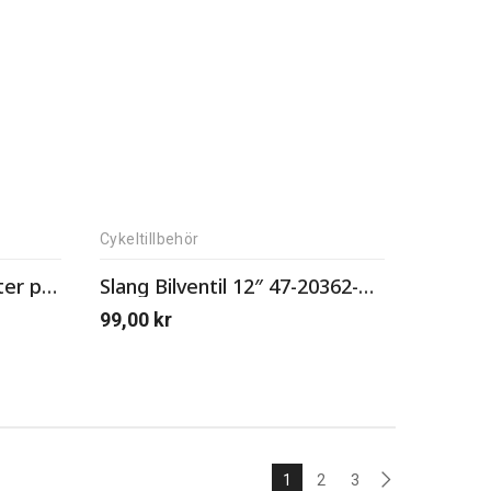
Cykeltillbehör
schwalbe marathon winter plus dubbdäck
Slang Bilventil 12″ 47-20362-203
99,00
kr
1
2
3