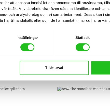
e för att anpassa innehållet och annonserna till användarna, tillh
vår trafik. Vi vidarebefordrar även sådana identifierare och anna
nnons- och analysföretag som vi samarbetar med. Dessa kan i sin
har tillhandahållit eller som de har samlat in när du har använt 
Inställningar
Statistik
h slang
Cykeltillbehör
Racer Slang 80mm ventil 20-62225-630
Schwalbe dubbdäck win
kr
499,00
kr
Tillåt urval