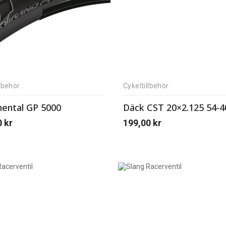
llbehör
Cykeltillbehör
nental GP 5000
Däck CST 20×2.125 54-4
0
kr
199,00
kr