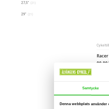
27,5"
(21)
29"
(21)
Cykelti
99,00
Samtycke
Denna webbplats använder 