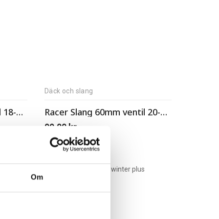
Däck och slang
Racer Slang 52mm ventil 18-62225-622
Racer Slang 60mm ventil 20-62225-630
99,00
kr
Om