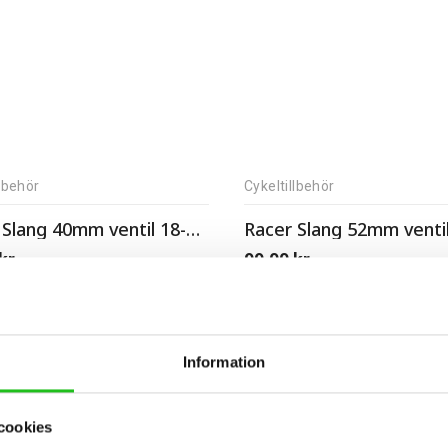
llbehör
Cykeltillbehör
Racer Slang 40mm ventil 18-62225-622
kr
99,00
kr
Information
cookies