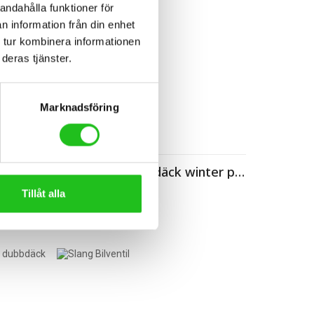
andahålla funktioner för
n information från din enhet
 tur kombinera informationen
deras tjänster.
Marknadsföring
Däck och slang
ter
Schwalbe dubbdäck winter plus
799,00
kr
Tillåt alla