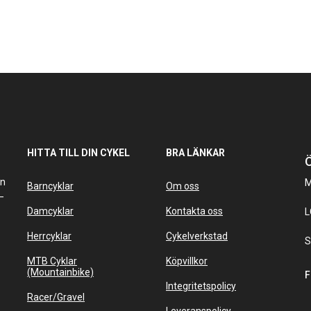
HITTA TILL DIN CYKEL
BRA LÄNKAR
Ö
an
M
Barncyklar
Om oss
–
Damcyklar
Kontakta oss
L
Herrcyklar
Cykelverkstad
S
MTB Cyklar
Köpvillkor
(Mountainbike)
F
Integritetspolicy
Racer/Gravel