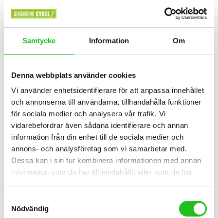
Handtag
Samtycke
Information
Om
Handtag Tec Silicone 130mm
249,00
kr
Denna webbplats använder cookies
Vi använder enhetsidentifierare för att anpassa innehållet
och annonserna till användarna, tillhandahålla funktioner
för sociala medier och analysera vår trafik. Vi
vidarebefordrar även sådana identifierare och annan
information från din enhet till de sociala medier och
annons- och analysföretag som vi samarbetar med.
Dessa kan i sin tur kombinera informationen med annan
information som du har tillhandahållit eller som de har
samlat in när du har använt deras tjänster.
Samtyckesval
Nödvändig