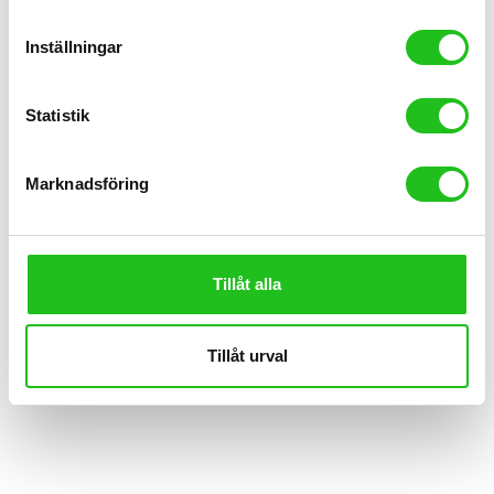
Inställningar
Handtag
Handtag Odi Sensus Swayze
Statistik
319,00
kr
Marknadsföring
Tillåt alla
Tillåt urval