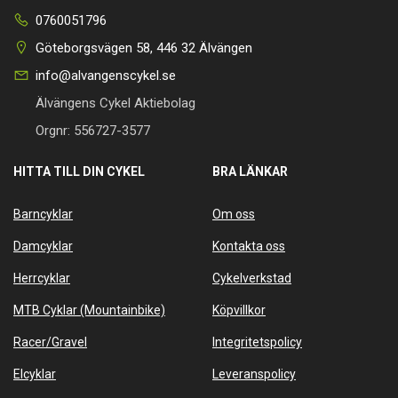
0760051796
Göteborgsvägen 58, 446 32 Älvängen
info@alvangenscykel.se
Älvängens Cykel Aktiebolag
Orgnr: 556727-3577
HITTA TILL DIN CYKEL
BRA LÄNKAR
Barncyklar
Om oss
Damcyklar
Kontakta oss
Herrcyklar
Cykelverkstad
MTB Cyklar (Mountainbike)
Köpvillkor
Racer/Gravel
Integritetspolicy
Elcyklar
Leveranspolicy