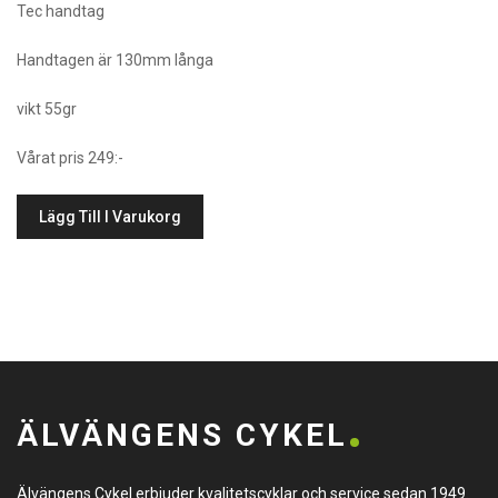
Tec handtag
Handtagen är 130mm långa
vikt 55gr
Vårat pris 249:-
Lägg Till I Varukorg
ÄLVÄNGENS CYKEL
Älvängens Cykel erbjuder kvalitetscyklar och service sedan 1949.