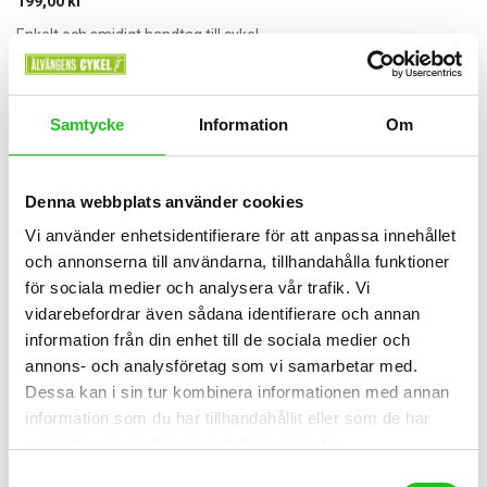
199,00
kr
Enkelt och smidigt handtag till cykel.
DualCompound. L.125mm Lev parvis
Samtycke
Information
Om
Vårat pris 199:-
Lägg Till I Varukorg
Denna webbplats använder cookies
Vi använder enhetsidentifierare för att anpassa innehållet
och annonserna till användarna, tillhandahålla funktioner
för sociala medier och analysera vår trafik. Vi
vidarebefordrar även sådana identifierare och annan
information från din enhet till de sociala medier och
annons- och analysföretag som vi samarbetar med.
Dessa kan i sin tur kombinera informationen med annan
information som du har tillhandahållit eller som de har
samlat in när du har använt deras tjänster.
Samtyckesval