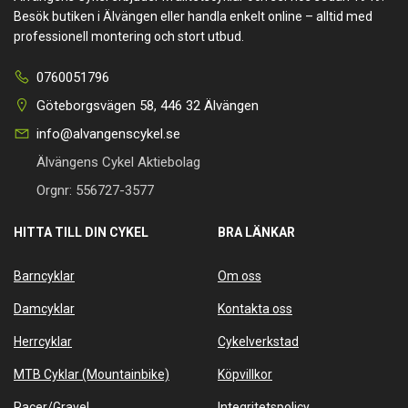
Besök butiken i Älvängen eller handla enkelt online – alltid med
professionell montering och stort utbud.
0760051796
Göteborgsvägen 58, 446 32 Älvängen
info@alvangenscykel.se
Älvängens Cykel Aktiebolag
Orgnr: 556727-3577
HITTA TILL DIN CYKEL
BRA LÄNKAR
Barncyklar
Om oss
Damcyklar
Kontakta oss
Herrcyklar
Cykelverkstad
MTB Cyklar (Mountainbike)
Köpvillkor
Racer/Gravel
Integritetspolicy