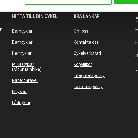
HITTA TILL DIN CYKEL
BRA LÄNKAR
Ö
an
M
Barncyklar
Om oss
–
Damcyklar
Kontakta oss
L
Herrcyklar
Cykelverkstad
S
MTB Cyklar
Köpvillkor
(Mountainbike)
F
Integritetspolicy
Racer/Gravel
Leveranspolicy
Elcyklar
Lådcyklar