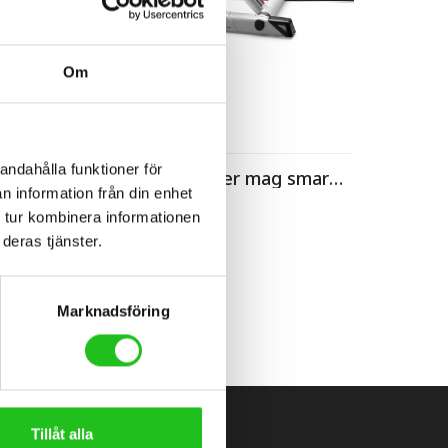
Om
Cykeltillbehör
andahålla funktioner för
ft cog
Elite Qubo power mag smart blu+
n information från din enhet
2 999,00
kr
 tur kombinera informationen
deras tjänster.
Marknadsföring
Tillåt alla