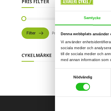
PRIS FILTER
Samtycke
Filter
Pris:
2 999 kr
—
7 999 kr
Trainer
Denna webbplats använder 
Vi använder enhetsidentifierar
sociala medier och analysera 
7 999
till de sociala medier och a
CYKELMÄRKE
med annan information som du 
Samtyckesval
Nödvändig