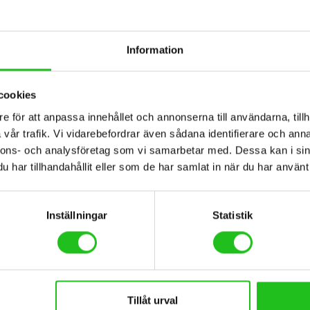
Information
Cykeltillbehör
cookies
e för att anpassa innehållet och annonserna till användarna, tillh
Elite Trainer Avanti + swift cog
Elite Trainer Rivo + Swi
vår trafik. Vi vidarebefordrar även sådana identifierare och anna
,00
kr
5 999,00
kr
nnons- och analysföretag som vi samarbetar med. Dessa kan i sin
har tillhandahållit eller som de har samlat in när du har använt 
Inställningar
Statistik
Tillåt urval