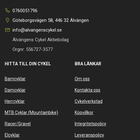
0760051796
Göteborgsvägen 58, 446 32 Älvängen
info@alvangenscykel.se
Älvängens Cykel Aktiebolag
Orgnr: 556727-3577
HITTA TILL DIN CYKEL
BRA LÄNKAR
Barncyklar
Om oss
Damcyklar
Kontakta oss
Herrcyklar
Cykelverkstad
MTB Cyklar (Mountainbike)
Köpvillkor
Racer/Gravel
Integritetspolicy
Elcyklar
Leveranspolicy