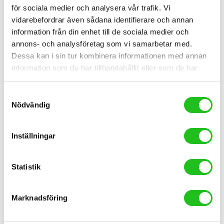
för sociala medier och analysera vår trafik. Vi
vidarebefordrar även sådana identifierare och annan
Hjul
information från din enhet till de sociala medier och
annons- och analysföretag som vi samarbetar med.
Oquo RC30 Team carbon hjulset
Dessa kan i sin tur kombinera informationen med annan
12 999,00
kr
information som du har tillhandahållit eller som de har
samlat in när du har använt deras tjänster.
Samtyckesval
Nödvändig
Inställningar
Statistik
Marknadsföring