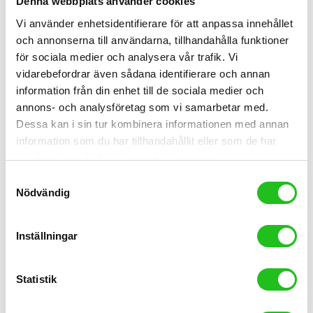
Denna webbplats använder cookies
Vi använder enhetsidentifierare för att anpassa innehållet
och annonserna till användarna, tillhandahålla funktioner
för sociala medier och analysera vår trafik. Vi
vidarebefordrar även sådana identifierare och annan
information från din enhet till de sociala medier och
annons- och analysföretag som vi samarbetar med.
Dessa kan i sin tur kombinera informationen med annan
Cykeltillbehör
information som du har tillhandahållit eller som de har
samlat in när du har använt deras tjänster.
Oquo MP28 Pro hjulset
Samtyckesval
5 999,00
kr
Nödvändig
Inställningar
Statistik