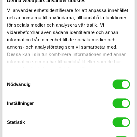
Denna webbplats använder cookies
Vi använder enhetsidentifierare för att anpassa innehållet
och annonserna till användarna, tillhandahålla funktioner
för sociala medier och analysera vår trafik. Vi
vidarebefordrar även sådana identifierare och annan
information från din enhet till de sociala medier och
annons- och analysföretag som vi samarbetar med.
Dessa kan i sin tur kombinera informationen med annan
Cykeltillbehör
information som du har tillhandahållit eller som de har
samlat in när du har använt deras tjänster.
Oquo RC30 Team carbon hjulset
Samtyckesval
12 999,00
kr
Nödvändig
Inställningar
Statistik