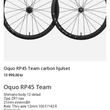
Oquo RP45 Team carbon hjulset
13 999,00
kr
Oquo RP45 Team
Shimano body 12-delad
Zipp ZR1 nav
21mm innermått
Axle:
Thru axle 12mm 100 F/142 R