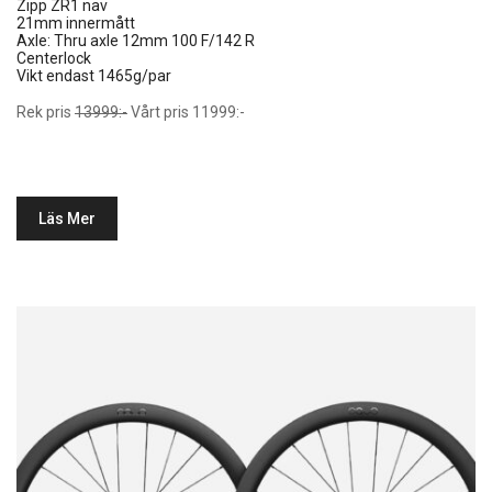
Zipp ZR1 nav
21mm innermått
Axle:
Thru axle 12mm 100 F/142 R
Centerlock
Vikt endast 1465g/par
Rek pris
13999:-
Vårt pris 11999:-
Läs Mer