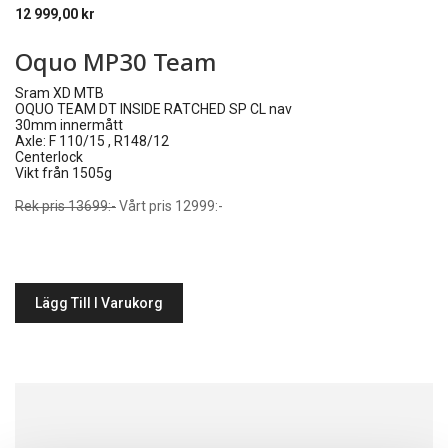
12 999,00
kr
Oquo MP30 Team
Sram XD MTB
OQUO TEAM DT INSIDE RATCHED SP CL nav
30mm innermått
Axle: F 110/15 , R148/12
Centerlock
Vikt från 1505g
Rek pris 13699:-
Vårt pris 12999:-
Lägg Till I Varukorg