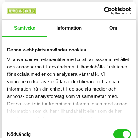
Samtycke
Information
Om
Denna webbplats använder cookies
Vi använder enhetsidentifierare för att anpassa innehållet
och annonserna till användarna, tillhandahålla funktioner
för sociala medier och analysera vår trafik. Vi
vidarebefordrar även sådana identifierare och annan
information från din enhet till de sociala medier och
annons- och analysföretag som vi samarbetar med.
Dessa kan i sin tur kombinera informationen med annan
information som du har tillhandahållit eller som de har
Oquo RC30 Team carbon hjulset
samlat in när du har använt deras tjänster.
12 999,00
kr
Samtyckesval
Nödvändig