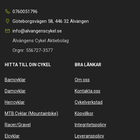
0760051796
Göteborgsvägen 58, 446 32 Älvängen
info@alvangenscykel.se
Älvängens Cykel Aktiebolag
Orgnr: 556727-3577
HITTA TILL DIN CYKEL
BRA LÄNKAR
Barncyklar
Om oss
Damcyklar
Kontakta oss
Herrcyklar
Cykelverkstad
MTB Cyklar (Mountainbike)
Köpvillkor
Racer/Gravel
Integritetspolicy
Elcyklar
Leveranspolicy