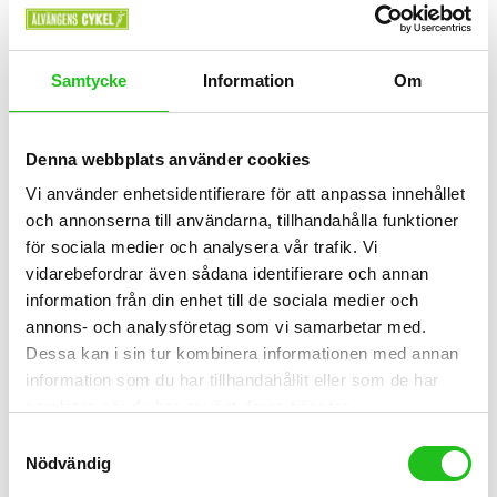
Kassetter
Samtycke
Information
Om
SRAM GX XG-1275 10-50t 12s kassett
2 299,00
kr
Denna webbplats använder cookies
Vi använder enhetsidentifierare för att anpassa innehållet
och annonserna till användarna, tillhandahålla funktioner
för sociala medier och analysera vår trafik. Vi
vidarebefordrar även sådana identifierare och annan
information från din enhet till de sociala medier och
annons- och analysföretag som vi samarbetar med.
Dessa kan i sin tur kombinera informationen med annan
information som du har tillhandahållit eller som de har
samlat in när du har använt deras tjänster.
Samtyckesval
Nödvändig