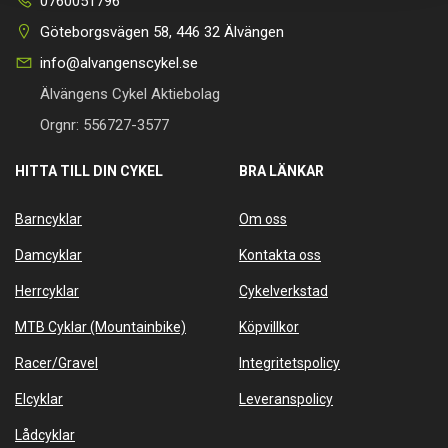
0760051796
Göteborgsvägen 58, 446 32 Älvängen
info@alvangenscykel.se
Älvängens Cykel Aktiebolag
Orgnr: 556727-3577
HITTA TILL DIN CYKEL
BRA LÄNKAR
Barncyklar
Om oss
Damcyklar
Kontakta oss
Herrcyklar
Cykelverkstad
MTB Cyklar (Mountainbike)
Köpvillkor
Racer/Gravel
Integritetspolicy
Elcyklar
Leveranspolicy
Lådcyklar