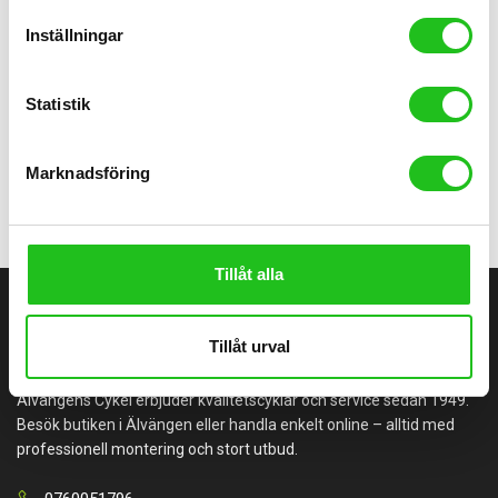
Inställningar
Cykeltillbehör
SRAM NX PG-1230 11-50 12s
Statistik
1 199,00
kr
Marknadsföring
Tillåt alla
ÄLVÄNGENS CYKEL
Tillåt urval
Älvängens Cykel erbjuder kvalitetscyklar och service sedan 1949.
Besök butiken i Älvängen eller handla enkelt online – alltid med
professionell montering och stort utbud.