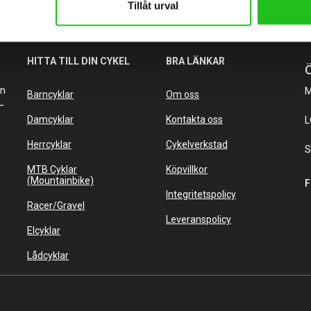
Tillåt urval
HITTA TILL DIN CYKEL
BRA LÄNKAR
Ö
an
M
Barncyklar
Om oss
–
Damcyklar
Kontakta oss
L
Herrcyklar
Cykelverkstad
S
MTB Cyklar
Köpvillkor
(Mountainbike)
F
Integritetspolicy
Racer/Gravel
Leveranspolicy
Elcyklar
Lådcyklar