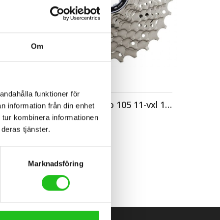
Om
Cykeltillbehör
andahålla funktioner för
 12s
kassett Shimano 105 11-vxl 11-28T
n information från din enhet
 tur kombinera informationen
799,00
kr
deras tjänster.
Marknadsföring