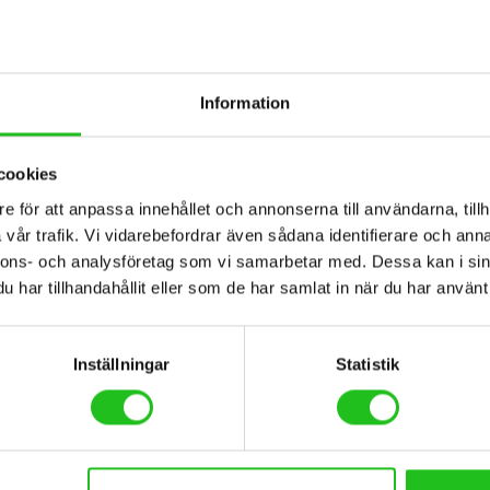
Information
cookies
llbehör
Cykeltillbehör
e för att anpassa innehållet och annonserna till användarna, tillh
SRAM GX XG-1275 10-50t 12s kassett
SRAM NX PG-1230 11-50
vår trafik. Vi vidarebefordrar även sådana identifierare och anna
nnons- och analysföretag som vi samarbetar med. Dessa kan i sin
,00
kr
1 199,00
kr
har tillhandahållit eller som de har samlat in när du har använt 
Inställningar
Statistik