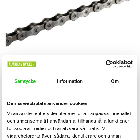
Samtycke
Information
Om
Kedjor
Kedja 116L 9-vxl Shimano
Denna webbplats använder cookies
299,00
kr
Vi använder enhetsidentifierare för att anpassa innehållet
och annonserna till användarna, tillhandahålla funktioner
för sociala medier och analysera vår trafik. Vi
vidarebefordrar även sådana identifierare och annan