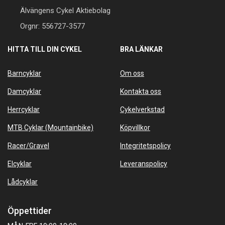
Älvängens Cykel Aktiebolag
Orgnr: 556727-3577
HITTA TILL DIN CYKEL
BRA LÄNKAR
Barncyklar
Om oss
Damcyklar
Kontakta oss
Herrcyklar
Cykelverkstad
MTB Cyklar (Mountainbike)
Köpvillkor
Racer/Gravel
Integritetspolicy
Elcyklar
Leveranspolicy
Lådcyklar
Öppettider