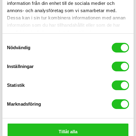
information från din enhet till de sociala medier och
annons- och analysföretag som vi samarbetar med.
Dessa kan i sin tur kombinera informationen med annan
information som du har tillhandahållit eller som de har
samlat in när du har använt deras tjänster.
Samtyckesval
Nödvändig
Inställningar
Statistik
Kedjor
Kedja 116L 6/7/8-vxl Shimano
Marknadsföring
199,00
kr
Tillåt alla