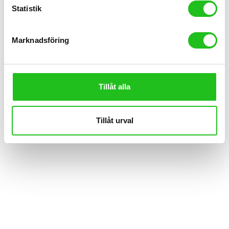
Statistik
Marknadsföring
Kedjor
Kedja 138L 9-vxl Shimano Elcykel
Tillåt alla
379,00
kr
Tillåt urval