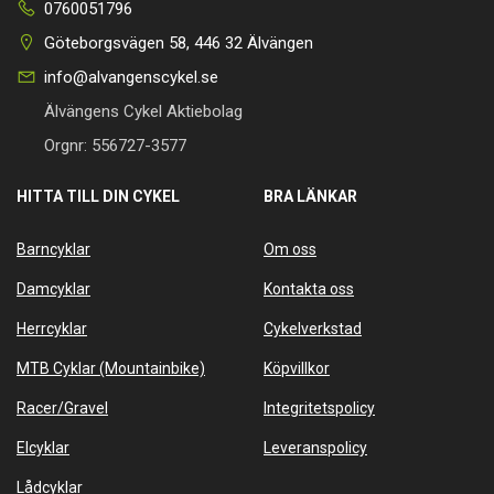
0760051796
Göteborgsvägen 58, 446 32 Älvängen
info@alvangenscykel.se
Älvängens Cykel Aktiebolag
Orgnr: 556727-3577
HITTA TILL DIN CYKEL
BRA LÄNKAR
Barncyklar
Om oss
Damcyklar
Kontakta oss
Herrcyklar
Cykelverkstad
MTB Cyklar (Mountainbike)
Köpvillkor
Racer/Gravel
Integritetspolicy
Elcyklar
Leveranspolicy
Lådcyklar