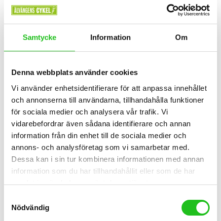
Samtycke
Information
Om
Denna webbplats använder cookies
Vi använder enhetsidentifierare för att anpassa innehållet
och annonserna till användarna, tillhandahålla funktioner
för sociala medier och analysera vår trafik. Vi
vidarebefordrar även sådana identifierare och annan
information från din enhet till de sociala medier och
annons- och analysföretag som vi samarbetar med.
Kedjor
Dessa kan i sin tur kombinera informationen med annan
Kedja 116L 9-vxl Shimano
information som du har tillhandahållit eller som de har
samlat in när du har använt deras tjänster.
299,00
kr
Samtyckesval
Nödvändig