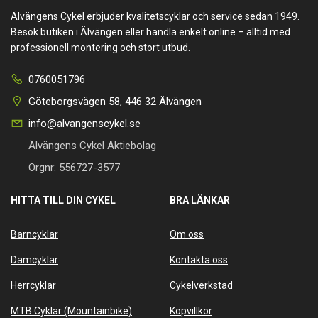
Älvängens Cykel erbjuder kvalitetscyklar och service sedan 1949.
Besök butiken i Älvängen eller handla enkelt online – alltid med
professionell montering och stort utbud.
0760051796
Göteborgsvägen 58, 446 32 Älvängen
info@alvangenscykel.se
Älvängens Cykel Aktiebolag
Orgnr: 556727-3577
HITTA TILL DIN CYKEL
BRA LÄNKAR
Barncyklar
Om oss
Damcyklar
Kontakta oss
Herrcyklar
Cykelverkstad
MTB Cyklar (Mountainbike)
Köpvillkor