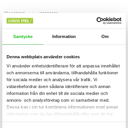
Samtycke
Information
Om
Denna webbplats använder cookies
Vi använder enhetsidentifierare för att anpassa innehållet
och annonserna till användarna, tillhandahålla funktioner
för sociala medier och analysera vår trafik. Vi
vidarebefordrar även sådana identifierare och annan
information från din enhet till de sociala medier och
annons- och analysföretag som vi samarbetar med.
AVS
Dessa kan i sin tur kombinera informationen med annan
Frampakethållare AVS
information som du har tillhandahållit eller som de har
samlat in när du har använt deras tjänster.
499,00
kr