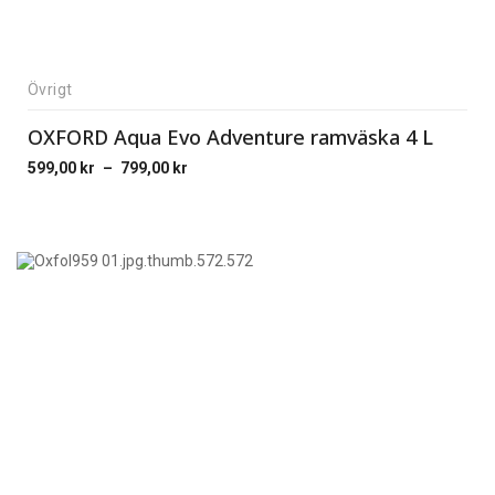
Övrigt
OXFORD Aqua Evo Adventure ramväska 4 L
599,00
kr
–
799,00
kr
Price
range:
599,00 kr
through
799,00 kr