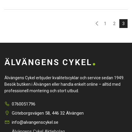
1
2
3
ÄLVÄNGENS CYKEL
Älvängens Cykel erbjuder kvalitetscyklar och service sedan 1949.
Besök butiken i Älvängen eller handla enkelt online – alltid med
professionell montering och stort utbud.
0760051796
Göteborgsvägen 58, 446 32 Älvängen
info@alvangenscykel.se
Älvängens Cykel Aktiebolag