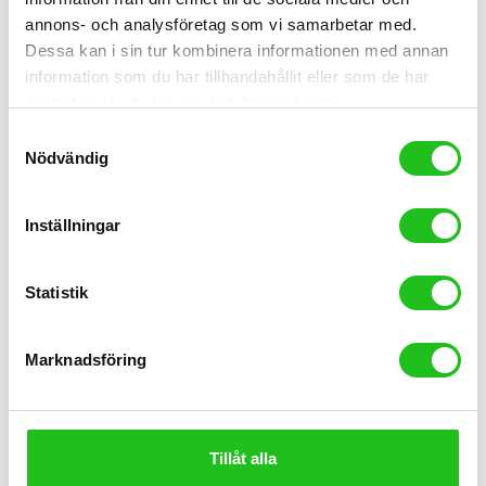
annons- och analysföretag som vi samarbetar med.
Dessa kan i sin tur kombinera informationen med annan
information som du har tillhandahållit eller som de har
samlat in när du har använt deras tjänster.
Samtyckesval
Nödvändig
Inställningar
Statistik
Cykeltillbehör
Marknadsföring
Travel dubbelväska vattentät AVS
1 799,00
kr
Tillåt alla