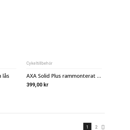
Cykeltillbehör
 lås
AXA Solid Plus rammonterat lås
399,00
kr
1
2