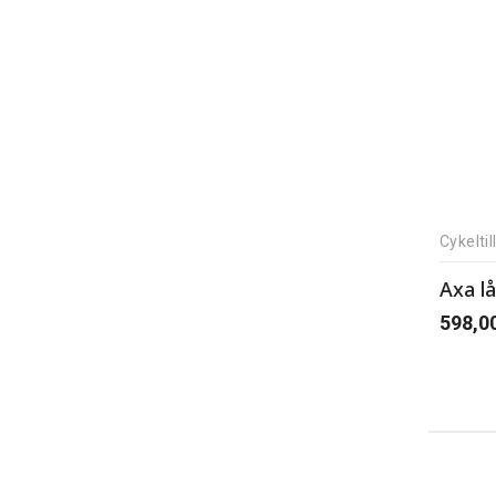
Cykelti
Axa l
598,0