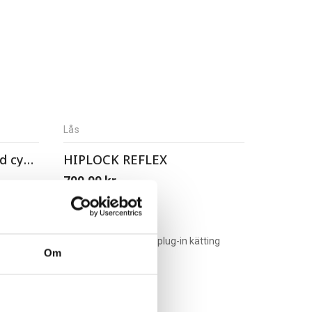
Lås
Kryptonite Evolution fold cykellås
HIPLOCK REFLEX
799,00
kr
Om