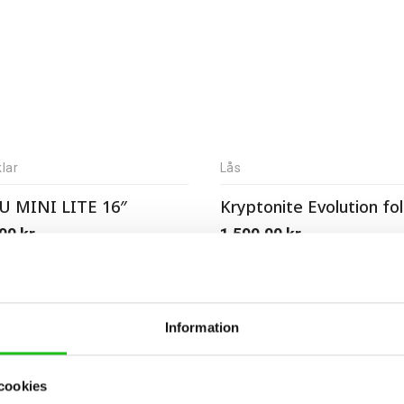
lar
Lås
 MINI LITE 16″
,00
kr
1 599,00
kr
Information
cookies