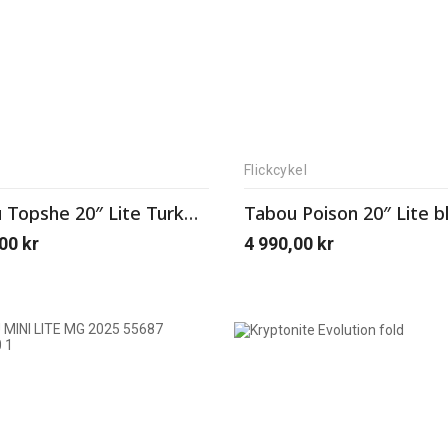
Flickcykel
Tabou Topshe 20″ Lite Turkos/Mint
,00
kr
4 990,00
kr