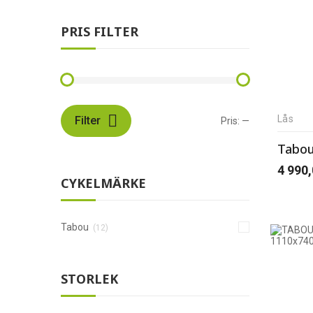
PRIS FILTER
Lås
Filter
Pris:
—
4 990
CYKELMÄRKE
Tabou
(12)
STORLEK