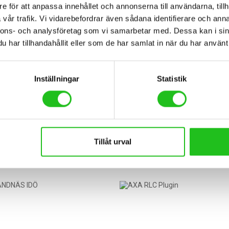
e för att anpassa innehållet och annonserna till användarna, tillh
vår trafik. Vi vidarebefordrar även sådana identifierare och anna
nnons- och analysföretag som vi samarbetar med. Dessa kan i sin
har tillhandahållit eller som de har samlat in när du har använt 
Inställningar
Statistik
Lås
Kryptonite Evolution STD bygellås
Abus Varedo 47 bygellå
0
kr
679,00
kr
Tillåt urval