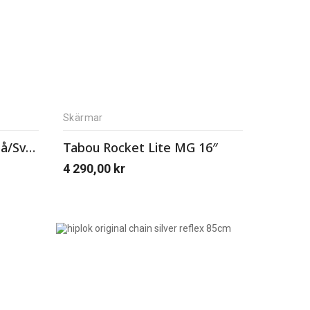
Skärmar
Tabou Poison 20″ Lite blå/Svart
Tabou Rocket Lite MG 16″
4 290,00
kr