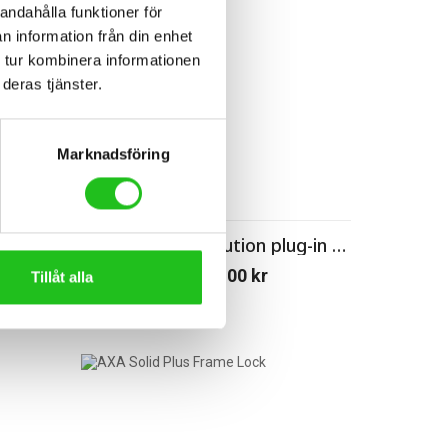
andahålla funktioner för
n information från din enhet
 tur kombinera informationen
deras tjänster.
Marknadsföring
Lås
s
Kryptonite Evolution plug-in kätting
529,00
kr
–
649,00
kr
Tillåt alla
Price
range:
529,00 kr
through
649,00 kr