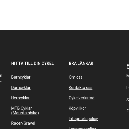
HITTA TILL DIN CYKEL
BRA LÄNKAR
Ö
an
M
Barncyklar
Om oss
–
Damcyklar
Kontakta oss
L
Herrcyklar
Cykelverkstad
S
MTB Cyklar
Köpvillkor
F
(Mountainbike)
Integritetspolicy
Racer/Gravel