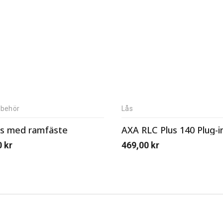
llbehör
Lås
ås med ramfäste
AXA RLC Plus 140 Plug-in
0
kr
469,00
kr