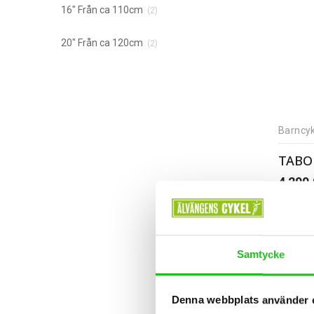
16" Från ca 110cm
(2)
20" Från ca 120cm
(2)
Barncyk
TABOU
4 290
Samtycke
Denna webbplats använder 