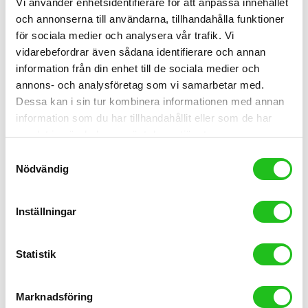
Vi använder enhetsidentifierare för att anpassa innehållet
och annonserna till användarna, tillhandahålla funktioner
för sociala medier och analysera vår trafik. Vi
vidarebefordrar även sådana identifierare och annan
information från din enhet till de sociala medier och
annons- och analysföretag som vi samarbetar med.
Dessa kan i sin tur kombinera informationen med annan
information som du har tillhandahållit eller som de har
samlat in när du har använt deras tjänster.
Lås
Samtyckesval
Nödvändig
Kryptonite Evolution fold cykellås
1 599,00
kr
Inställningar
Statistik
Marknadsföring