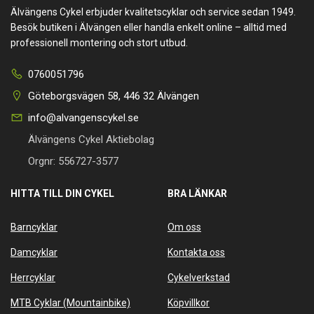
Älvängens Cykel erbjuder kvalitetscyklar och service sedan 1949.
Besök butiken i Älvängen eller handla enkelt online – alltid med
professionell montering och stort utbud.
0760051796
Göteborgsvägen 58, 446 32 Älvängen
info@alvangenscykel.se
Älvängens Cykel Aktiebolag
Orgnr: 556727-3577
HITTA TILL DIN CYKEL
BRA LÄNKAR
Barncyklar
Om oss
Damcyklar
Kontakta oss
Herrcyklar
Cykelverkstad
MTB Cyklar (Mountainbike)
Köpvillkor