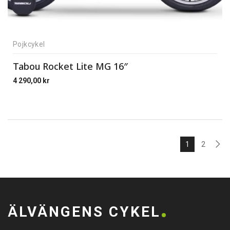
Pojkcykel
Tabou Rocket Lite MG 16″
4 290,00
kr
1
2
ÄLVÄNGENS CYKEL