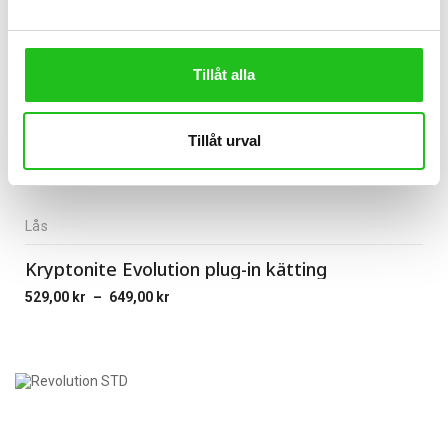
Tillåt alla
Tillåt urval
Lås
Kryptonite Evolution plug-in kätting
529,00
kr
–
649,00
kr
Price
range:
529,00 kr
through
649,00 kr