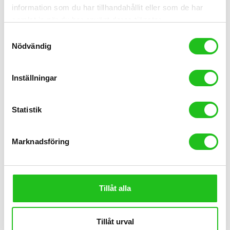
information som du har tillhandahållit eller som de har
samlat in när du har använt deras tjänster.
Samtyckesval
Nödvändig
Inställningar
Cykeltillbehör
Statistik
Tec däckavtagare plast
99,00
kr
Marknadsföring
Tillåt alla
Tillåt urval