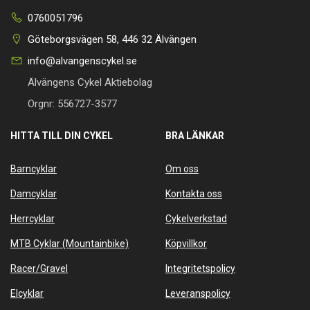
0760051796
Göteborgsvägen 58, 446 32 Älvängen
info@alvangenscykel.se
Älvängens Cykel Aktiebolag
Orgnr: 556727-3577
HITTA TILL DIN CYKEL
BRA LÄNKAR
Barncyklar
Om oss
Damcyklar
Kontakta oss
Herrcyklar
Cykelverkstad
MTB Cyklar (Mountainbike)
Köpvillkor
Racer/Gravel
Integritetspolicy
Elcyklar
Leveranspolicy