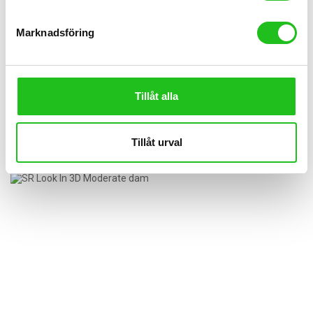
Marknadsföring
Sadlar
Tillåt alla
Sadel Selle Royal Float Relaxed Unisex
799,00
kr
Tillåt urval