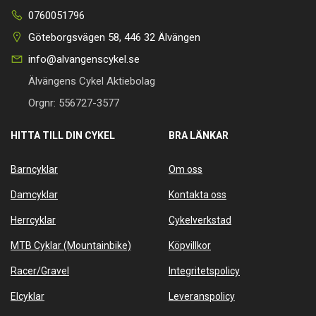
0760051796
Göteborgsvägen 58, 446 32 Älvängen
info@alvangenscykel.se
Älvängens Cykel Aktiebolag
Orgnr: 556727-3577
HITTA TILL DIN CYKEL
BRA LÄNKAR
Barncyklar
Om oss
Damcyklar
Kontakta oss
Herrcyklar
Cykelverkstad
MTB Cyklar (Mountainbike)
Köpvillkor
Racer/Gravel
Integritetspolicy
Elcyklar
Leveranspolicy