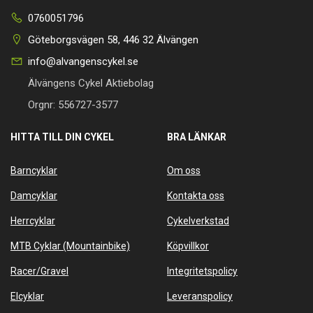
0760051796
Göteborgsvägen 58, 446 32 Älvängen
info@alvangenscykel.se
Älvängens Cykel Aktiebolag
Orgnr: 556727-3577
HITTA TILL DIN CYKEL
BRA LÄNKAR
Barncyklar
Om oss
Damcyklar
Kontakta oss
Herrcyklar
Cykelverkstad
MTB Cyklar (Mountainbike)
Köpvillkor
Racer/Gravel
Integritetspolicy
Elcyklar
Leveranspolicy