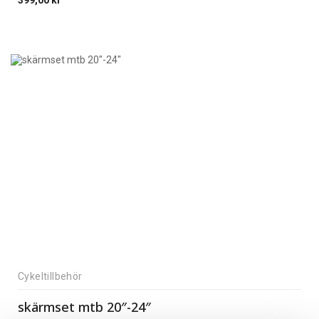
399,00
kr
Cykeltillbehör
skärmset mtb 20″-24″