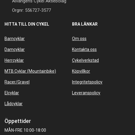
Älvängens Cykel Aktiebolag
Orgnr: 556727-3577
HITTA TILL DIN CYKEL
BRA LÄNKAR
Barncyklar
Om oss
Damcyklar
Kontakta oss
Herrcyklar
Cykelverkstad
MTB Cyklar (Mountainbike)
Köpvillkor
Racer/Gravel
Integritetspolicy
Elcyklar
Leveranspolicy
Lådcyklar
Öppettider
MÅN-FRE 10:00-18:00