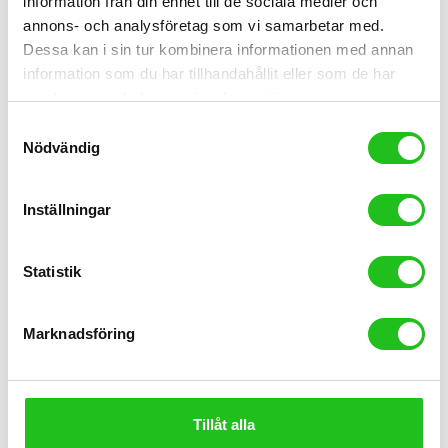
information från din enhet till de sociala medier och
annons- och analysföretag som vi samarbetar med.
Dessa kan i sin tur kombinera informationen med annan
information som du har tillhandahållit eller som de har
samlat in när du har använt deras tjänster.
Samtyckesval
Nödvändig
Inställningar
Stöd
Stöd 24″
Statistik
259,00
kr
Marknadsföring
Tillåt alla