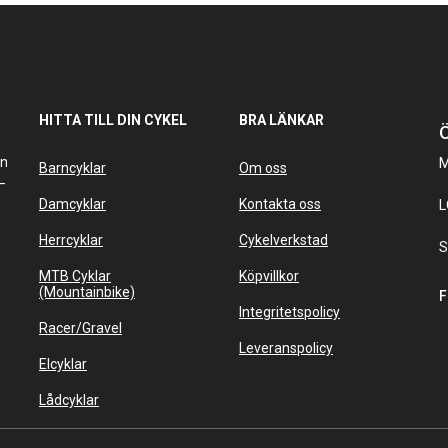
HITTA TILL DIN CYKEL
BRA LÄNKAR
Ö
an
M
Barncyklar
Om oss
–
Damcyklar
Kontakta oss
L
Herrcyklar
Cykelverkstad
S
MTB Cyklar
Köpvillkor
(Mountainbike)
F
Integritetspolicy
Racer/Gravel
Leveranspolicy
Elcyklar
Lådcyklar