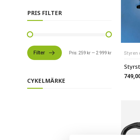
PRIS FILTER
Filter
Pris:
259 kr
—
2 999 kr
Styren 
Styrs
749,0
CYKELMÄRKE