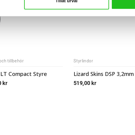
Tillåt urval
och tillbehör
Styrlindor
LT Compact Styre
0
kr
519,00
kr