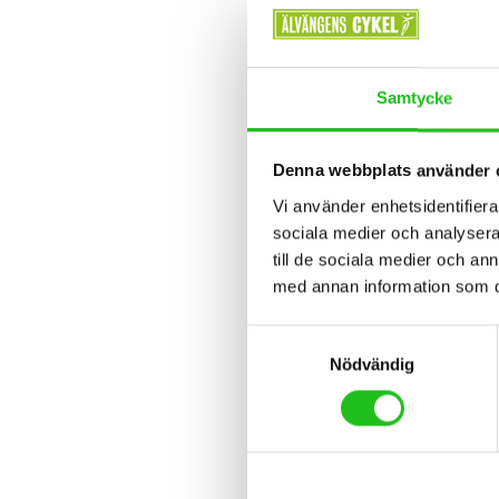
Samtycke
Denna webbplats använder 
Vi använder enhetsidentifierar
Cykelti
sociala medier och analysera 
OC Ca
till de sociala medier och a
med annan information som du 
2 999
Samtyckesval
Nödvändig