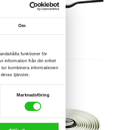
Om
andahålla funktioner för
Cykeltillbehör
n information från din enhet
BBB Skybar
 tur kombinera informationen
deras tjänster.
599,00
kr
Marknadsföring