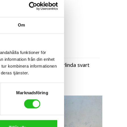
Om
andahålla funktioner för
Styrlindor
n information från din enhet
A11
PRO 2,5mm Styrlinda svart
 tur kombinera informationen
deras tjänster.
259,00
kr
Marknadsföring