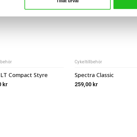
Tillåt urval
llbehör
Cykeltillbehör
LT Compact Styre
Spectra Classic
0
kr
259,00
kr