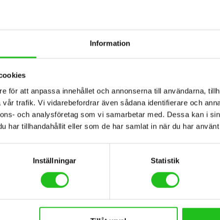
Information
cookies
e för att anpassa innehållet och annonserna till användarna, tillh
llbehör
Orbea tillbehör
vår trafik. Vi vidarebefordrar även sådana identifierare och anna
Lizard Skins DSP 3,2mm Styrlinda
OC Carbon Handlebar R
nnons- och analysföretag som vi samarbetar med. Dessa kan i sin
har tillhandahållit eller som de har samlat in när du har använt 
0
kr
2 999,00
kr
Inställningar
Statistik