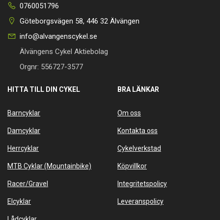
0760051796
Göteborgsvägen 58, 446 32 Älvängen
info@alvangenscykel.se
Älvängens Cykel Aktiebolag
Orgnr: 556727-3577
HITTA TILL DIN CYKEL
BRA LÄNKAR
Barncyklar
Om oss
Damcyklar
Kontakta oss
Herrcyklar
Cykelverkstad
MTB Cyklar (Mountainbike)
Köpvillkor
Racer/Gravel
Integritetspolicy
Elcyklar
Leveranspolicy
Lådcyklar