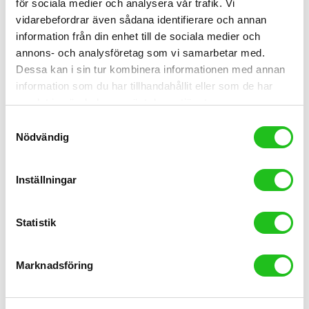
för sociala medier och analysera vår trafik. Vi
vidarebefordrar även sådana identifierare och annan
Styren och tillbehör
information från din enhet till de sociala medier och
annons- och analysföretag som vi samarbetar med.
PRO PLT Compact Styre
Dessa kan i sin tur kombinera informationen med annan
599,00
kr
information som du har tillhandahållit eller som de har
samlat in när du har använt deras tjänster.
Samtyckesval
Nödvändig
Inställningar
Statistik
Marknadsföring