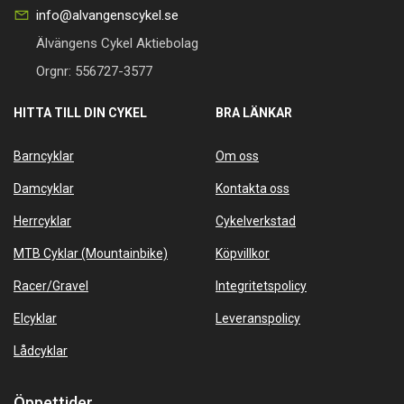
info@alvangenscykel.se
Älvängens Cykel Aktiebolag
Orgnr: 556727-3577
HITTA TILL DIN CYKEL
BRA LÄNKAR
Barncyklar
Om oss
Damcyklar
Kontakta oss
Herrcyklar
Cykelverkstad
MTB Cyklar (Mountainbike)
Köpvillkor
Racer/Gravel
Integritetspolicy
Elcyklar
Leveranspolicy
Lådcyklar
Öppettider