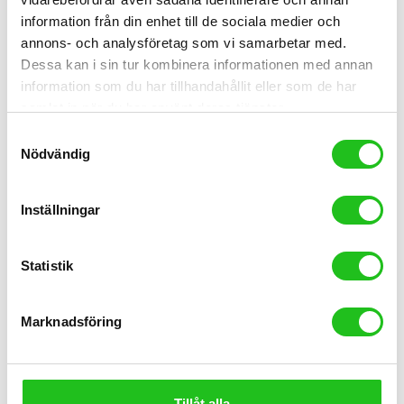
information från din enhet till de sociala medier och
annons- och analysföretag som vi samarbetar med.
Dessa kan i sin tur kombinera informationen med annan
PRO PLT Compact Styre
information som du har tillhandahållit eller som de har
599,00
kr
samlat in när du har använt deras tjänster.
PRO PLT Compact Styre, Kan skilja sig lite i färg och text på styret i
Samtyckesval
verkligheten.
Nödvändig
360MM
Inställningar
Ø31,8MM
Vårat pris 599:-
Statistik
Lägg Till I Varukorg
Marknadsföring
Tillåt alla