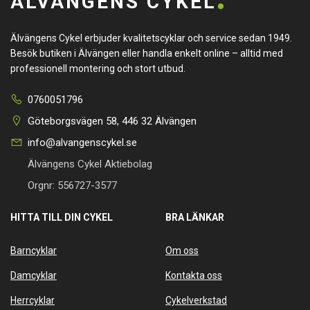
ÄLVÄNGENS CYKEL
Älvängens Cykel erbjuder kvalitetscyklar och service sedan 1949.
Besök butiken i Älvängen eller handla enkelt online – alltid med
professionell montering och stort utbud.
0760051796
Göteborgsvägen 58, 446 32 Älvängen
info@alvangenscykel.se
Älvängens Cykel Aktiebolag
Orgnr: 556727-3577
HITTA TILL DIN CYKEL
BRA LÄNKAR
Barncyklar
Om oss
Damcyklar
Kontakta oss
Herrcyklar
Cykelverkstad