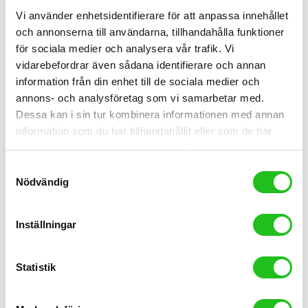
Vi använder enhetsidentifierare för att anpassa innehållet
och annonserna till användarna, tillhandahålla funktioner
för sociala medier och analysera vår trafik. Vi
vidarebefordrar även sådana identifierare och annan
information från din enhet till de sociala medier och
annons- och analysföretag som vi samarbetar med.
Dessa kan i sin tur kombinera informationen med annan
Styrlindor
information som du har tillhandahållit eller som de har
samlat in när du har använt deras tjänster.
Lizard Skins DSP 3,2mm Styrlinda
Samtyckesval
519,00
kr
Nödvändig
Inställningar
Statistik